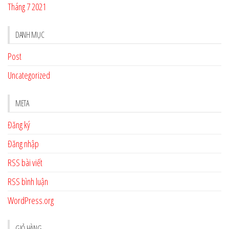
Tháng 7 2021
DANH MỤC
Post
Uncategorized
META
Đăng ký
Đăng nhập
RSS bài viết
RSS bình luận
WordPress.org
GIỎ HÀNG