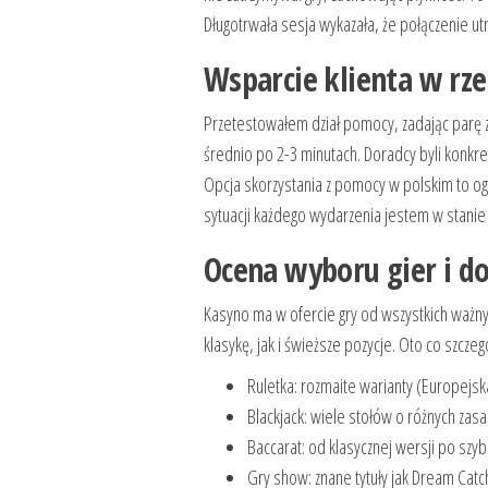
Długotrwała sesja wykazała, że połączenie ut
Wsparcie klienta w rze
Przetestowałem dział pomocy, zadając parę za
średnio po 2-3 minutach. Doradcy byli konkretn
Opcja skorzystania z pomocy w polskim to o
sytuacji każdego wydarzenia jestem w stanie 
Ocena wyboru gier i 
Kasyno ma w ofercie gry od wszystkich ważn
klasykę, jak i świeższe pozycje. Oto co szcze
Ruletka: rozmaite warianty (Europejsk
Blackjack: wiele stołów o różnych zasad
Baccarat: od klasycznej wersji po szy
Gry show: znane tytuły jak Dream Cat