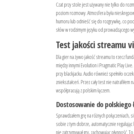
Czat przy stole jest używany nie tylko do ro
poziom rozmowy. Atmosfera była nieskrępow
humoru lub odnieść się do rozgrywkę, co podno
słów w rodzimym języku od prowadzącego wyr
Test jakości streamu v
Dla gier na żywo jakość streamu to rzecz fu
między innymi Evolution i Pragmatic Play Live
przy blackjacku. Audio również spełniło oczek
zniekształceń. Przez cały test nie natrafiłem
współpracują z polskim łączem.
Dostosowanie do polskiego 
Sprawdzałem grę na różnych połączeniach, si
sobie z tym dobrze, automatycznie regulując 
nie zatrzymywał gry, zachowując płynność. T