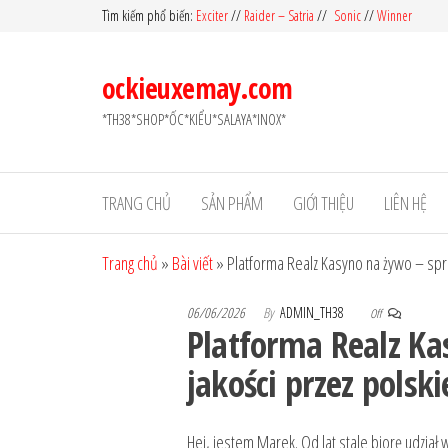
Skip
Tìm kiếm phổ biến:
Exciter
//
Raider – Satria
//
Sonic
//
Winner
to
the
ockieuxemay.com
content
*TH38*SHOP*ỐC*KIỂU*SALAYA*INOX*
TRANG CHỦ
SẢN PHẨM
GIỚI THIỆU
LIÊN HỆ
Trang chủ
»
Bài viết
»
Platforma Realz Kasyno na żywo – spr
06/06/2026
By
ADMIN_TH38
Off
Platforma Realz K
jakości przez polsk
Hej, jestem Marek. Od lat stale biorę udzia