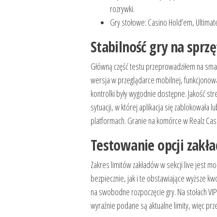
rozrywki.
Gry stołowe: Casino Hold’em, Ultimat
Stabilność gry na sprz
Główną część testu przeprowadziłem na sma
wersja w przeglądarce mobilnej, funkcjonow
kontrolki były wygodnie dostępne. Jakość str
sytuacji, w której aplikacja się zablokowała 
platformach. Granie na komórce w Realz Ca
Testowanie opcji zakł
Zakres limitów zakładów w sekcji live jest m
bezpiecznie, jak i te obstawiające wyższe kwot
na swobodne rozpoczęcie gry. Na stołach VIP 
wyraźnie podane są aktualne limity, więc prz