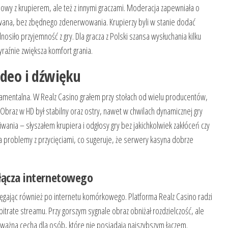
zmowy z krupierem, ale też z innymi graczami. Moderacja zapewniała o
ana, bez zbędnego zdenerwowania. Krupierzy byli w stanie dodać
siło przyjemność z gry. Dla gracza z Polski szansa wysłuchania kilku
aźnie zwiększa komfort grania.
ideo i dźwięku
ndamentalna. W Realz Casino grałem przy stołach od wielu producentów,
. Obraz w HD był stabilny oraz ostry, nawet w chwilach dynamicznej gry
iwania – słyszałem krupiera i odgłosy gry bez jakichkolwiek zakłóceń czy
 na problemy z przycięciami, co sugeruje, że serwery kasyna dobrze
łącza internetowego
ęgając również po internetu komórkowego. Platforma Realz Casino radzi
bitrate streamu. Przy gorszym sygnale obraz obniżał rozdzielczość, ale
o ważna cecha dla osób, które nie posiadają najszybszym łączem.