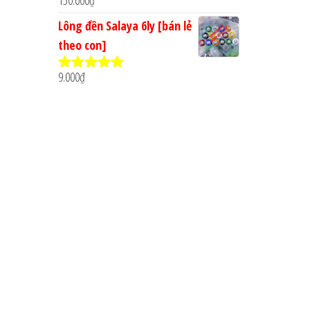
150.000
₫
Được xếp
hạng
5.00
5
Lông đền Salaya 6ly [bán lẻ
sao
theo con]
9.000
₫
Được xếp
hạng
5.00
5
sao