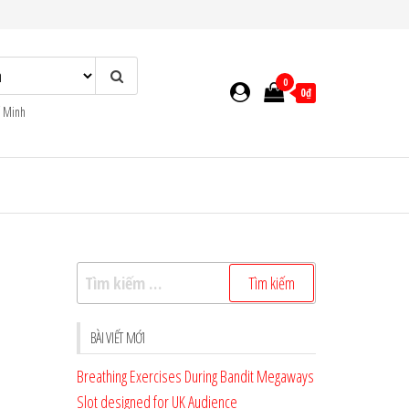
0
0₫
í Minh
Tìm
kiếm
cho:
BÀI VIẾT MỚI
Breathing Exercises During Bandit Megaways
Slot designed for UK Audience