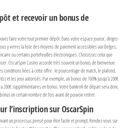
épôt et recevoir un bonus de
ouvez faire votre tout premier dépôt. Dans votre espace joueur, dirigez-
Vous y verrez la liste des moyens de paiement accessibles aux Belges,
caire ou certains portefeuilles électroniques. Choisissez celui que
poser. OscarSpin Casino accorde très souvent un bonus de bienvenue
s conditions liées à cette offre : le pourcentage de match, le plafond,
ts) et les jeux autorisés. Par exemple, un bonus de 100% jusqu’à 200€
ra 200€ supplémentaires en bonus. Votre bankroll de départ sera donc
bonus un certain nombre de fois avant de pouvoir retirer.
r l’inscription sur OscarSpin
ivant un processus pensé pour être facile et prompt. Rendez-vous sur