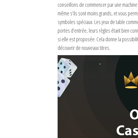
conseillons de commencer par une machine à s
même s’ils sont moins grands, et vous perme
symboles spéciaux. Les jeux de table comme 
portes d’entrée, leurs règles étant bien conn
si elle est proposée. Cela donne la possibil
découvrir de nouveaux titres.