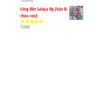
150.000
₫
Được xếp
hạng
5.00
5
Lông đền Salaya 6ly [bán lẻ
sao
theo con]
9.000
₫
Được xếp
hạng
5.00
5
sao