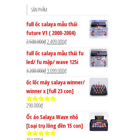
cho:
SẢN PHẨM
full ốc salaya mẫu thái
future V1 ( 2000-2004)
Giá
Giá
2.500.000
₫
2.499.000
₫
gốc
hiện
full ốc salaya mẫu thái fu
là:
tại
led/ fu mập/ wave 125i
2.500.000₫.
là:
Giá
Giá
3.200.000
₫
3.099.000
₫
2.499.000₫.
gốc
hiện
ốc lốc máy salaya winner/
là:
tại
winner x [full 23 con]
3.200.000₫.
là:
290.000
₫
3.099.000₫.
Được xếp
hạng
4.90
5
Ốc áo Salaya Wave nhỏ
sao
[Loại trụ lông đền 15 con]