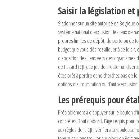
Saisir la législation e
S’adonner sur un site autorisé en Belgique 
système national d’exclusion des jeux de ha
propres limites de dépôt, de perte ou de tem
budget que vous désirez allouer à ce loisir,
disposition des liens vers des organismes 
de Hasard (CJH). Le jeu doit rester un dive
êtes prêt à perdre et ne cherchez pas de le r
options d’autolimitation ou d’auto-exclusio
Les prérequis pour éta
Préalablement à d’appuyer sur le bouton d’ins
concrètes. Tout d’abord, l’âge requis pour 
aux règles de la CJH, vérifiera scrupuleusem
tenu aussi vous trouver sur place en Belgiq