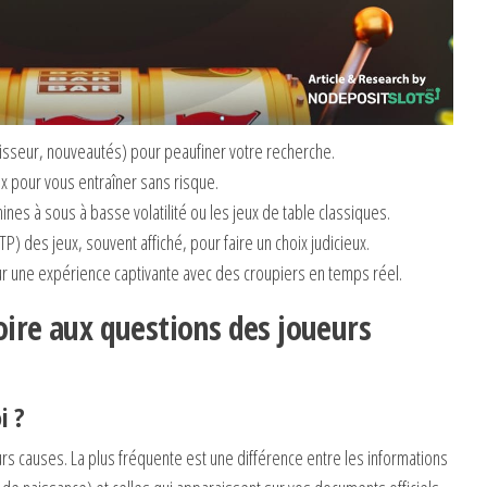
nisseur, nouveautés) pour peaufiner votre recherche.
ux pour vous entraîner sans risque.
es à sous à basse volatilité ou les jeux de table classiques.
TP) des jeux, souvent affiché, pour faire un choix judicieux.
ur une expérience captivante avec des croupiers en temps réel.
Foire aux questions des joueurs
i ?
urs causes. La plus fréquente est une différence entre les informations