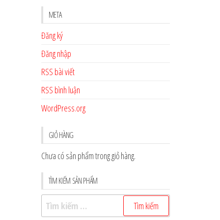
META
Đăng ký
Đăng nhập
RSS bài viết
RSS bình luận
WordPress.org
GIỎ HÀNG
Chưa có sản phẩm trong giỏ hàng.
TÌM KIẾM SẢN PHẨM
Tìm
kiếm