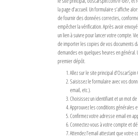
le site principal, ooscarspin.com/fr-be/, et
la page d’accueil. Un formulaire s’affiche al
de fournir des données correctes, conformes 
empêcher la vérification. Après avoir envoy
un lien à suivre pour lancer votre compte. Vien
de importer les copies de vos documents da
demandes en quelques heures en général. Un
premier dépôt.
Allez sur le site principal d’OscarSpin
Saisissez le formulaire avec vos do
email, etc.).
Choisissez un identifiant et un mot d
Approuvez les conditions générales et
Confirmez votre adresse email en appu
Connectez-vous à votre compte et dé
Attendez l’email attestant que votre 