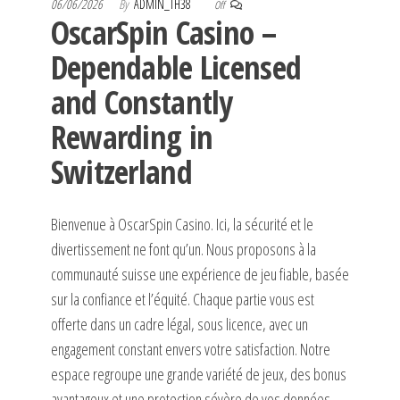
06/06/2026
By
ADMIN_TH38
Off
OscarSpin Casino –
Dependable Licensed
and Constantly
Rewarding in
Switzerland
Bienvenue à OscarSpin Casino. Ici, la sécurité et le
divertissement ne font qu’un. Nous proposons à la
communauté suisse une expérience de jeu fiable, basée
sur la confiance et l’équité. Chaque partie vous est
offerte dans un cadre légal, sous licence, avec un
engagement constant envers votre satisfaction. Notre
espace regroupe une grande variété de jeux, des bonus
avantageux et une protection sévère de vos données.