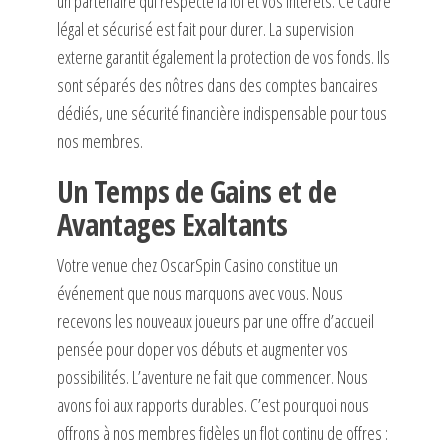
un partenaire qui respecte la loi et vos intérêts. Ce cadre
légal et sécurisé est fait pour durer. La supervision
externe garantit également la protection de vos fonds. Ils
sont séparés des nôtres dans des comptes bancaires
dédiés, une sécurité financière indispensable pour tous
nos membres.
Un Temps de Gains et de
Avantages Exaltants
Votre venue chez OscarSpin Casino constitue un
événement que nous marquons avec vous. Nous
recevons les nouveaux joueurs par une offre d’accueil
pensée pour doper vos débuts et augmenter vos
possibilités. L’aventure ne fait que commencer. Nous
avons foi aux rapports durables. C’est pourquoi nous
offrons à nos membres fidèles un flot continu de offres :