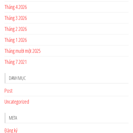
Tháng 4 2026
Tháng 3 2026
Tháng 2 2026
Tháng 1 2026
Tháng mười một 2025
Tháng 7 2021
DANH MỤC
Post
Uncategorized
META
Đăng ký