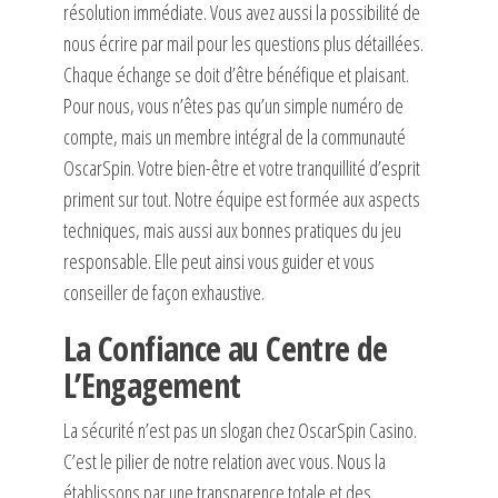
résolution immédiate. Vous avez aussi la possibilité de
nous écrire par mail pour les questions plus détaillées.
Chaque échange se doit d’être bénéfique et plaisant.
Pour nous, vous n’êtes pas qu’un simple numéro de
compte, mais un membre intégral de la communauté
OscarSpin. Votre bien-être et votre tranquillité d’esprit
priment sur tout. Notre équipe est formée aux aspects
techniques, mais aussi aux bonnes pratiques du jeu
responsable. Elle peut ainsi vous guider et vous
conseiller de façon exhaustive.
La Confiance au Centre de
L’Engagement
La sécurité n’est pas un slogan chez OscarSpin Casino.
C’est le pilier de notre relation avec vous. Nous la
établissons par une transparence totale et des