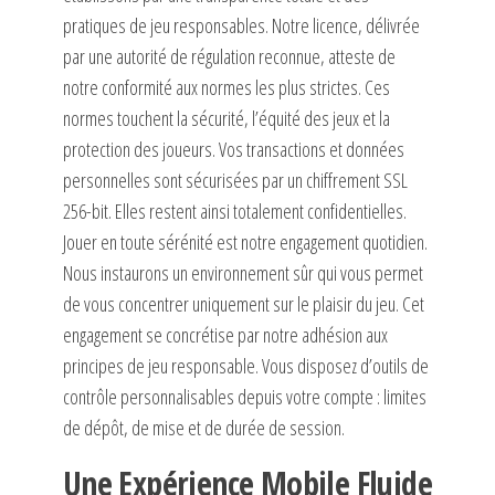
pratiques de jeu responsables. Notre licence, délivrée
par une autorité de régulation reconnue, atteste de
notre conformité aux normes les plus strictes. Ces
normes touchent la sécurité, l’équité des jeux et la
protection des joueurs. Vos transactions et données
personnelles sont sécurisées par un chiffrement SSL
256-bit. Elles restent ainsi totalement confidentielles.
Jouer en toute sérénité est notre engagement quotidien.
Nous instaurons un environnement sûr qui vous permet
de vous concentrer uniquement sur le plaisir du jeu. Cet
engagement se concrétise par notre adhésion aux
principes de jeu responsable. Vous disposez d’outils de
contrôle personnalisables depuis votre compte : limites
de dépôt, de mise et de durée de session.
Une Expérience Mobile Fluide