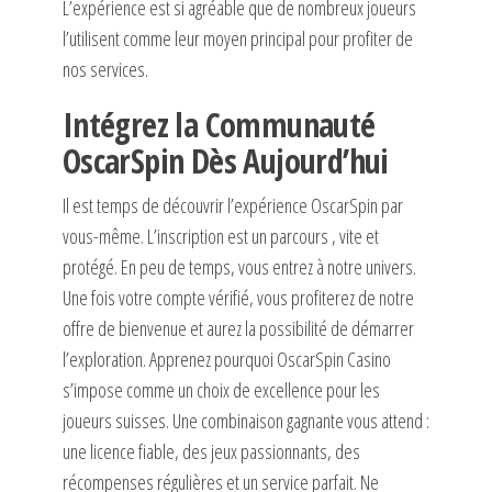
L’expérience est si agréable que de nombreux joueurs
l’utilisent comme leur moyen principal pour profiter de
nos services.
Intégrez la Communauté
OscarSpin Dès Aujourd’hui
Il est temps de découvrir l’expérience OscarSpin par
vous-même. L’inscription est un parcours , vite et
protégé. En peu de temps, vous entrez à notre univers.
Une fois votre compte vérifié, vous profiterez de notre
offre de bienvenue et aurez la possibilité de démarrer
l’exploration. Apprenez pourquoi OscarSpin Casino
s’impose comme un choix de excellence pour les
joueurs suisses. Une combinaison gagnante vous attend :
une licence fiable, des jeux passionnants, des
récompenses régulières et un service parfait. Ne