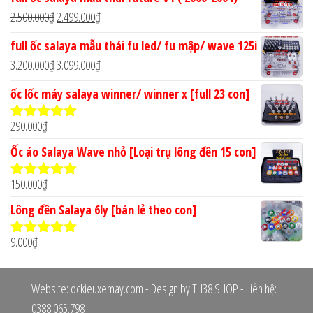
Giá
Giá
2.500.000
₫
2.499.000
₫
gốc
hiện
full ốc salaya mẫu thái fu led/ fu mập/ wave 125i
là:
tại
Giá
Giá
3.200.000
₫
3.099.000
₫
2.500.000₫.
là:
gốc
hiện
ốc lốc máy salaya winner/ winner x [full 23 con]
2.499.000₫.
là:
tại
3.200.000₫.
là:
290.000
₫
Được xếp
3.099.000₫.
hạng
4.90
5
Ốc áo Salaya Wave nhỏ [Loại trụ lông đền 15 con]
sao
150.000
₫
Được xếp
hạng
5.00
5
Lông đền Salaya 6ly [bán lẻ theo con]
sao
9.000
₫
Được xếp
hạng
5.00
5
sao
Website: ockieuxemay.com - Design by TH38 SHOP - Liên hệ:
0388.065.798