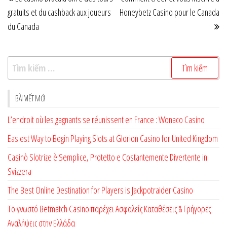
hướng
Post
Po
gratuits et du cashback aux joueurs
Honeybetz Casino pour le Canada
bài
du Canada
viết
Tìm
kiếm
cho:
BÀI VIẾT MỚI
L’endroit où les gagnants se réunissent en France : Wonaco Casino
Easiest Way to Begin Playing Slots at Glorion Casino for United Kingdom
Casinò Slotrize è Semplice, Protetto e Costantemente Divertente in
Svizzera
The Best Online Destination for Players is Jackpotraider Casino
Το γνωστό Betmatch Casino παρέχει Ασφαλείς Καταθέσεις & Γρήγορες
Αναλήψεις στην Ελλάδα