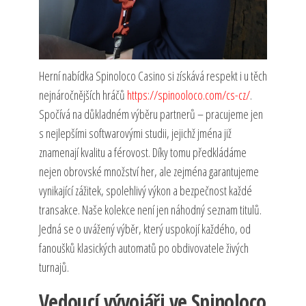
Herní nabídka Spinoloco Casino si získává respekt i u těch
nejnáročnějších hráčů
https://spinooloco.com/cs-cz/
.
Spočívá na důkladném výběru partnerů – pracujeme jen
s nejlepšími softwarovými studii, jejichž jména již
znamenají kvalitu a férovost. Díky tomu předkládáme
nejen obrovské množství her, ale zejména garantujeme
vynikající zážitek, spolehlivý výkon a bezpečnost každé
transakce. Naše kolekce není jen náhodný seznam titulů.
Jedná se o uvážený výběr, který uspokojí každého, od
fanoušků klasických automatů po obdivovatele živých
turnajů.
Vedoucí vývojáři ve Spinoloco