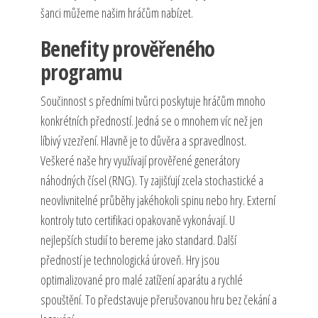
šanci můžeme našim hráčům nabízet.
Benefity prověřeného
programu
Součinnost s předními tvůrci poskytuje hráčům mnoho
konkrétních předností. Jedná se o mnohem víc než jen
líbivý vzezření. Hlavně je to důvěra a spravedlnost.
Veškeré naše hry využívají prověřené generátory
náhodných čísel (RNG). Ty zajišťují zcela stochastické a
neovlivnitelné průběhy jakéhokoli spinu nebo hry. Externí
kontroly tuto certifikaci opakovaně vykonávají. U
nejlepších studií to bereme jako standard. Další
předností je technologická úroveň. Hry jsou
optimalizované pro malé zatížení aparátu a rychlé
spouštění. To představuje přerušovanou hru bez čekání a