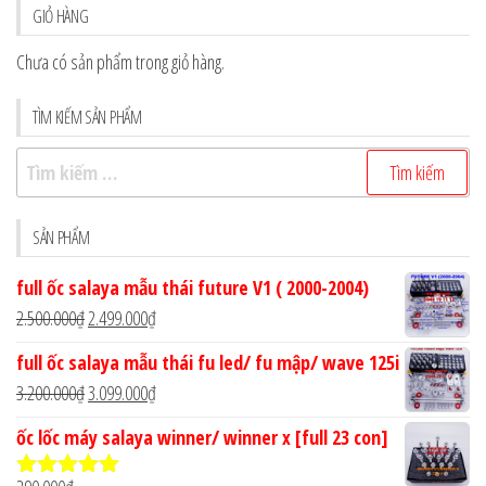
GIỎ HÀNG
Chưa có sản phẩm trong giỏ hàng.
TÌM KIẾM SẢN PHẨM
Tìm
kiếm
cho:
SẢN PHẨM
full ốc salaya mẫu thái future V1 ( 2000-2004)
Giá
Giá
2.500.000
₫
2.499.000
₫
gốc
hiện
full ốc salaya mẫu thái fu led/ fu mập/ wave 125i
là:
tại
Giá
Giá
3.200.000
₫
3.099.000
₫
2.500.000₫.
là:
gốc
hiện
ốc lốc máy salaya winner/ winner x [full 23 con]
2.499.000₫.
là:
tại
3.200.000₫.
là: