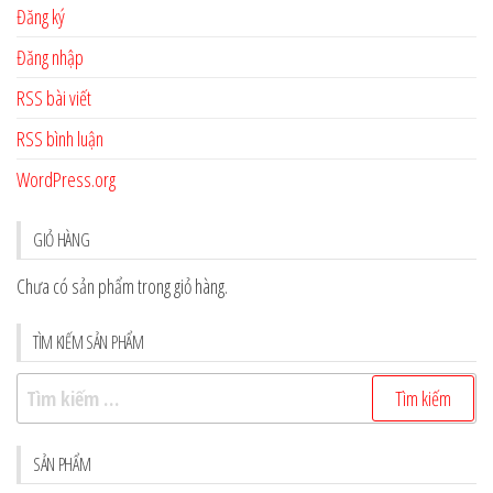
Đăng ký
Đăng nhập
RSS bài viết
RSS bình luận
WordPress.org
GIỎ HÀNG
Chưa có sản phẩm trong giỏ hàng.
TÌM KIẾM SẢN PHẨM
Tìm
kiếm
cho:
SẢN PHẨM