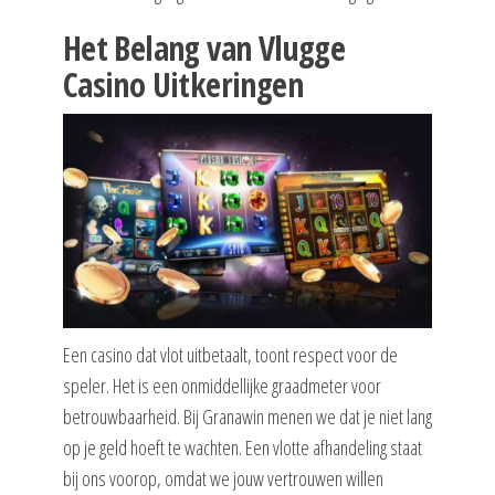
Het Belang van Vlugge
Casino Uitkeringen
Een casino dat vlot uitbetaalt, toont respect voor de
speler. Het is een onmiddellijke graadmeter voor
betrouwbaarheid. Bij Granawin menen we dat je niet lang
op je geld hoeft te wachten. Een vlotte afhandeling staat
bij ons voorop, omdat we jouw vertrouwen willen