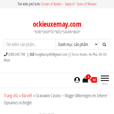
Skip
Tìm kiếm phổ biến:
Exciter
//
Raider – Satria
//
Sonic
//
Winner
to
the
ockieuxemay.com
content
*TH38*SHOP*ỐC*KIỂU*SALAYA*INOX*
0388.065.798 ||
hongthaoqn90@gmail.com
|| Tecco Home, An Phú, Hồ Chí
Minh
0
0₫
Menu
Trang chủ
»
Bài viết
»
Granawin Casino – Vlugge Uitkeringen en Zekere
Opnames in België