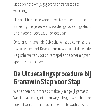
uit de branche om je gegevens en transacties te
waarborgen.
Elke bank transactie wordt beveiligd met end-to-end
SSL-encryptie. Je gegevens worden gecodeerd gestuurd
en zijn voor onbevoegden onleesbaar.
Onze erkenning van de Belgische Kansspelcommissie is
daarbij essentieel. Deze erkenning waarborgt dat we de
Belgische wetten voor correct spel en bescherming van
spelers strikt naleven.
De Uitbetalingsprocedure bij
Granawin Stap voor Stap
We hebben ons proces zo makkelijk mogelijk gemaakt.
Vanaf de aanvraag tot de ontvangst leggen we je hier toe
hoe het werkt, zodat je begrijpt wat je te wachten staat.