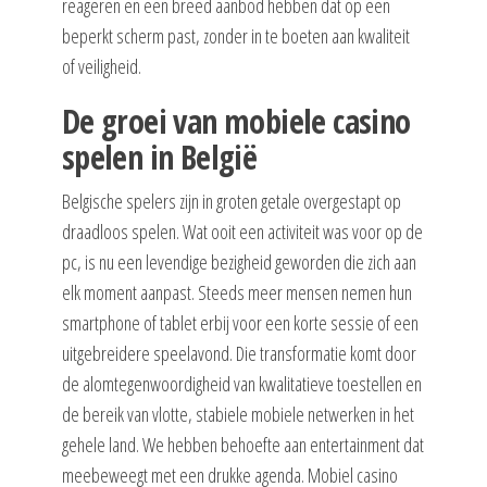
reageren en een breed aanbod hebben dat op een
beperkt scherm past, zonder in te boeten aan kwaliteit
of veiligheid.
De groei van mobiele casino
spelen in België
Belgische spelers zijn in groten getale overgestapt op
draadloos spelen. Wat ooit een activiteit was voor op de
pc, is nu een levendige bezigheid geworden die zich aan
elk moment aanpast. Steeds meer mensen nemen hun
smartphone of tablet erbij voor een korte sessie of een
uitgebreidere speelavond. Die transformatie komt door
de alomtegenwoordigheid van kwalitatieve toestellen en
de bereik van vlotte, stabiele mobiele netwerken in het
gehele land. We hebben behoefte aan entertainment dat
meebeweegt met een drukke agenda. Mobiel casino