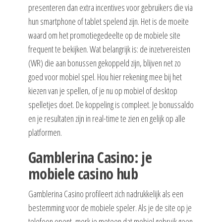
presenteren dan extra incentives voor gebruikers die via
hun smartphone of tablet spelend zijn. Het is de moeite
waard om het promotiegedeelte op de mobiele site
frequent te bekijken. Wat belangrijk is: de inzetvereisten
(WR) die aan bonussen gekoppeld zijn, blijven net zo
goed voor mobiel spel. Hou hier rekening mee bij het
kiezen van je spellen, of je nu op mobiel of desktop
spelletjes doet. De koppeling is compleet. Je bonussaldo
en je resultaten zijn in real-time te zien en gelijk op alle
platformen.
Gamblerina Casino: je
mobiele casino hub
Gamblerina Casino profileert zich nadrukkelijk als een
bestemming voor de mobiele speler. Als je de site op je
telefoon opent, merk je meteen dat mobiel gebruik geen