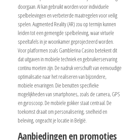
doorgaan. AI kan gebruikt worden voor individuele
spelbelevingen en verbeterde maatregelen voor veilig
spelen. Augmented Reality (AR) zou op termijn kunnen
leiden tot een gemengde spelbeleving, waar virtuele
speeltafels in je woonkamer geprojecteerd worden.
Voor platformen zoals Gamblerina Casino betekent dit
dat uitgaven in mobiele techniek en gebruikerservaring
continu moeten zijn. De nadruk verschuift van eenvoudige
optimalisatie naar het realiseren van bijzondere,
mobiele ervaringen. Die benutten specifieke
mogelijkheden van smartphones, zoals de camera, GPS
en gyroscoop. De mobiele gokker staat centraal. De
toekomst draait om personalisering, snelheid en
beleving, ongeacht je locatie in België.
Aanbiedingen en promoties