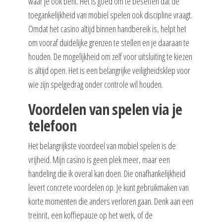
waar je ook bent. Het is goed om te beseffen dat de
toegankelijkheid van mobiel spelen ook discipline vraagt.
Omdat het casino altijd binnen handbereik is, helpt het
om vooraf duidelijke grenzen te stellen en je daaraan te
houden. De mogelijkheid om zelf voor uitsluiting te kiezen
is altijd open. Het is een belangrijke veiligheidsklep voor
wie zijn spelgedrag onder controle wil houden.
Voordelen van spelen via je
telefoon
Het belangrijkste voordeel van mobiel spelen is de
vrijheid. Mijn casino is geen plek meer, maar een
handeling die ik overal kan doen. Die onafhankelijkheid
levert concrete voordelen op. Je kunt gebruikmaken van
korte momenten die anders verloren gaan. Denk aan een
treinrit, een koffiepauze op het werk, of de