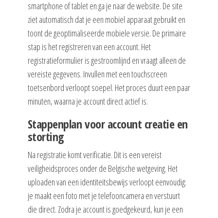
smartphone of tablet en ga je naar de website. De site
ziet automatisch dat je een mobiel apparaat gebruikt en
toont de geoptimaliseerde mobiele versie. De primaire
stap is het registreren van een account. Het
registratieformulier is gestroomlijnd en vraagt alleen de
vereiste gegevens. Invullen met een touchscreen
toetsenbord verloopt soepel. Het proces duurt een paar
minuten, waarna je account direct actief is.
Stappenplan voor account creatie en
storting
Na registratie komt verificatie. Dit is een vereist
veiligheidsproces onder de Belgische wetgeving. Het
uploaden van een identiteitsbewijs verloopt eenvoudig:
je maakt een foto met je telefooncamera en verstuurt
die direct. Zodra je account is goedgekeurd, kun je een