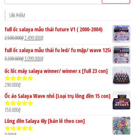
kiếm
cho:
SẢN PHẨM
full ốc salaya mẫu thái future V1 ( 2000-2004)
Giá
Giá
2.500.000
₫
2.499.000
₫
gốc
hiện
full ốc salaya mẫu thái fu led/ fu mập/ wave 125i
là:
tại
Giá
Giá
3.200.000
₫
3.099.000
₫
2.500.000₫.
là:
gốc
hiện
ốc lốc máy salaya winner/ winner x [full 23 con]
2.499.000₫.
là:
tại
3.200.000₫.
là:
290.000
₫
Được xếp
3.099.000₫.
hạng
4.90
5
Ốc áo Salaya Wave nhỏ [Loại trụ lông đền 15 con]
sao
150.000
₫
Được xếp
hạng
5.00
5
Lông đền Salaya 6ly [bán lẻ theo con]
sao
9.000
₫