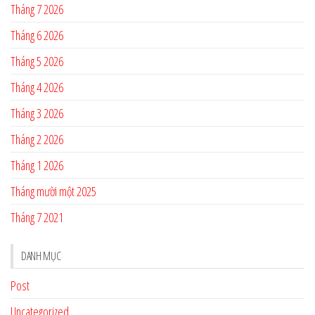
Tháng 7 2026
Tháng 6 2026
Tháng 5 2026
Tháng 4 2026
Tháng 3 2026
Tháng 2 2026
Tháng 1 2026
Tháng mười một 2025
Tháng 7 2021
DANH MỤC
Post
Uncategorized