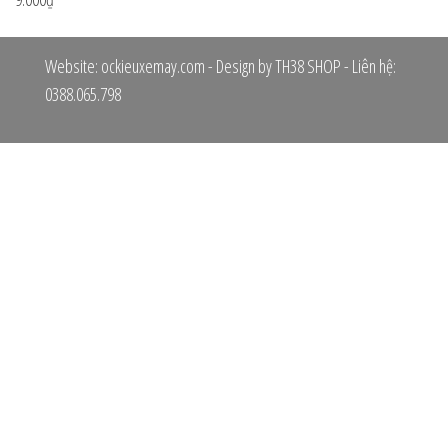
Được xếp
hạng
5.00
5
sao
Website: ockieuxemay.com - Design by TH38 SHOP - Liên hệ:
0388.065.798