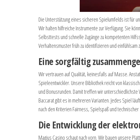
Die Unterstützung eines sicheren Spielumfelds ist für un
Wir halten hilfreiche Instrumente zur Verfügung. Sie kö
Selbsttests und schnelle Zugänge zu kompetenten Hilfss
Verhaltensmuster früh zu identifizieren und einfühlsam z
Eine sorgfältig zusammenges
Wir vertrauen auf Qualität, keinesfalls auf Masse. Anst
Spieleentwickler. Unsere Bibliothek reicht von klassis
und Bonusrunden. Damit treffen wir unterschiedlichste V
Baccarat gibt es in mehreren Varianten. Jedes Spiel läuf
nach den Kriterien Fairness, Spielspaß und technischer 
Die Entwicklung der elektro
Magius Casino schaut nach vorn. Wir bauen unsere Plat