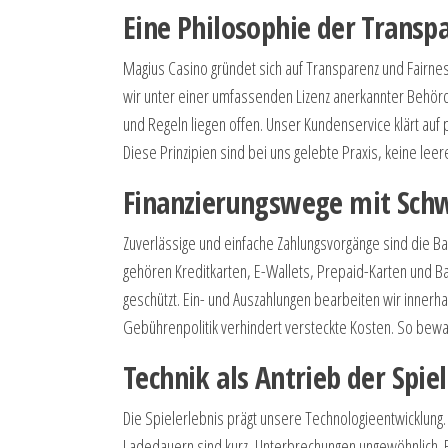
Eine Philosophie der Transp
Magius Casino gründet sich auf Transparenz und Fairnes
wir unter einer umfassenden Lizenz anerkannter Behörden
und Regeln liegen offen. Unser Kundenservice klärt auf 
Diese Prinzipien sind bei uns gelebte Praxis, keine lee
Finanzierungswege mit Schw
Zuverlässige und einfache Zahlungsvorgänge sind die B
gehören Kreditkarten, E-Wallets, Prepaid-Karten und B
geschützt. Ein- und Auszahlungen bearbeiten wir innerh
Gebührenpolitik verhindert versteckte Kosten. So bewah
Technik als Antrieb der Spie
Die Spielerlebnis prägt unsere Technologieentwicklung. 
Ladedauern sind kurz, Unterbrechungen ungewöhnlich. Ei