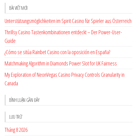
cho:
BÀI VIẾT MỚI
Unterstützungsmöglichkeiten im Spirit Casino für Spieler aus Österreich
Thrillsy Casino Tastenkombinationen entdeckt – Der Power-User-
Guide
¿Cómo se sitúa Rainbet Casino con la oposición en España?
Matchmaking Algorithm in Diamonds Power Slot for UK Fairness
My Exploration of NeonVegas Casino Privacy Controls Granularity in
Canada
BÌNH LUẬN GẦN ĐÂY
LƯU TRỮ
Tháng 8 2026