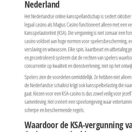
Nederland
Het Nederlandse online kansspellandschap is sedert oktober 2
legaal casino als Magius Casino functioneert alleen met een v
Kansspelautoriteit (KSA). Die vergunning is niet zomaar een for
casino voldoet aan hoge normen voor spelersbescherming, eer
verslaving en witwassen. Elke spin, kaartbeurt en uitbetaling g
en gecontroleerd systeem dat de rechten van spelers waarbor
concurrentie op kwaliteit en dienstverlening, niet op het ontwij
Spelers zien de voordelen onmiddellijk. Ze hebben niet alleen
de Nederlandse schatkist krijgt ook kansspelbelasting die na
gaat. Kiezen voor een KSA-casino is dus zowel veilig voor jezel
samenleving. Het creëert een speelomgeving waar entertainme
scherpe en beschermende regels.
Waardoor de KSA-vergunning v