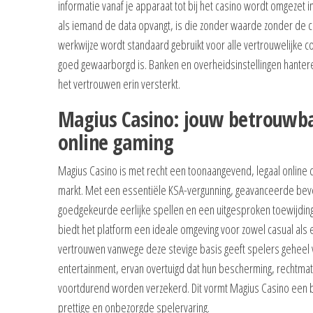
informatie vanaf je apparaat tot bij het casino wordt omgezet 
als iemand de data opvangt, is die zonder waarde zonder de c
werkwijze wordt standaard gebruikt voor alle vertrouwelijke c
goed gewaarborgd is. Banken en overheidsinstellingen hanter
het vertrouwen erin versterkt.
Magius Casino: jouw betrouwba
online gaming
Magius Casino is met recht een toonaangevend, legaal online
markt. Met een essentiële KSA-vergunning, geavanceerde beve
goedgekeurde eerlijke spellen en een uitgesproken toewijdin
biedt het platform een ideale omgeving voor zowel casual als 
vertrouwen vanwege deze stevige basis geeft spelers geheel 
entertainment, ervan overtuigd dat hun bescherming, rechtma
voortdurend worden verzekerd. Dit vormt Magius Casino een
prettige en onbezorgde spelervaring.