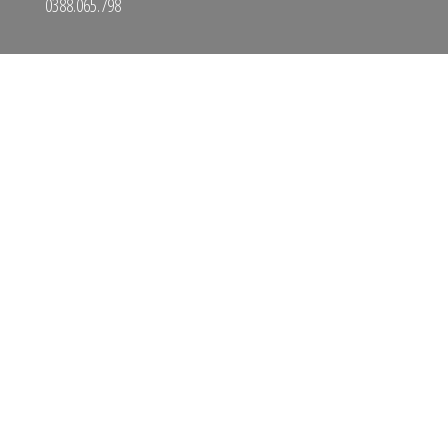
0388.065.798