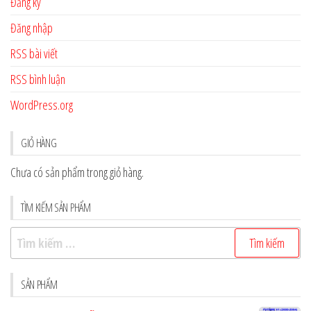
Đăng ký
Đăng nhập
RSS bài viết
RSS bình luận
WordPress.org
GIỎ HÀNG
Chưa có sản phẩm trong giỏ hàng.
TÌM KIẾM SẢN PHẨM
Tìm
kiếm
cho:
SẢN PHẨM