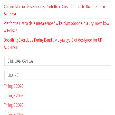
Casinò Slotrize è Semplice, Protetto e Costantemente Divertente in
Svizzera
Platforma Lizaro daje niezależność w każdym obrocie dla użytkowników
w Polsce
Breathing Exercises During Bandit Megaways Slot designed for UK
Audience
BÌNH LUẬN GẦN ĐÂY
LƯU TRỮ
Tháng 8 2026
Tháng 7 2026
Tháng 6 2026
Tháng 5 2026