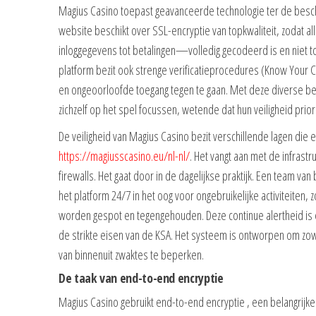
Magius Casino toepast geavanceerde technologie ter de besc
website beschikt over SSL-encryptie van topkwaliteit, zodat a
inloggegevens tot betalingen—volledig gecodeerd is en niet t
platform bezit ook strenge verificatieprocedures (Know Your 
en ongeoorloofde toegang tegen te gaan. Met deze diverse be
zichzelf op het spel focussen, wetende dat hun veiligheid priori
De veiligheid van Magius Casino bezit verschillende lagen die 
https://magiusscasino.eu/nl-nl/
. Het vangt aan met de infrastr
firewalls. Het gaat door in de dagelijkse praktijk. Een team van
het platform 24/7 in het oog voor ongebruikelijke activiteiten
worden gespot en tegengehouden. Deze continue alertheid is e
de strikte eisen van de KSA. Het systeem is ontworpen om zowe
van binnenuit zwaktes te beperken.
De taak van end-to-end encryptie
Magius Casino gebruikt end-to-end encryptie , een belangrijke 