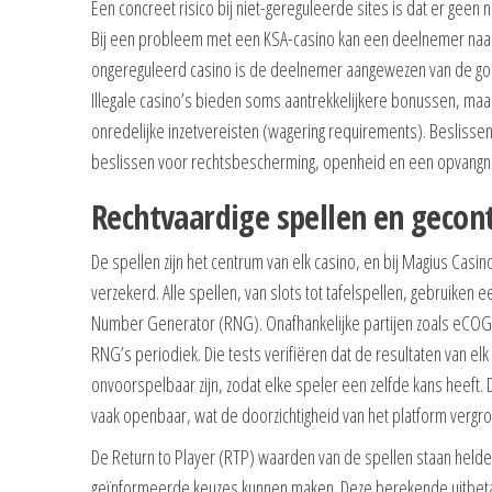
Een concreet risico bij niet-gereguleerde sites is dat er geen ne
Bij een probleem met een KSA-casino kan een deelnemer naar
ongereguleerd casino is de deelnemer aangewezen van de goed
Illegale casino’s bieden soms aantrekkelijkere bonussen, maa
onredelijke inzetvereisten (wagering requirements). Beslissen
beslissen voor rechtsbescherming, openheid en een opvangne
Rechtvaardige spellen en gecon
De spellen zijn het centrum van elk casino, en bij Magius Casino
verzekerd. Alle spellen, van slots tot tafelspellen, gebruiken
Number Generator (RNG). Onafhankelijke partijen zoals eCOG
RNG’s periodiek. Die tests verifiëren dat de resultaten van elk
onvoorspelbaar zijn, zodat elke speler een zelfde kans heeft. D
vaak openbaar, wat de doorzichtigheid van het platform vergro
De Return to Player (RTP) waarden van de spellen staan helde
geïnformeerde keuzes kunnen maken. Deze berekende uitbetal