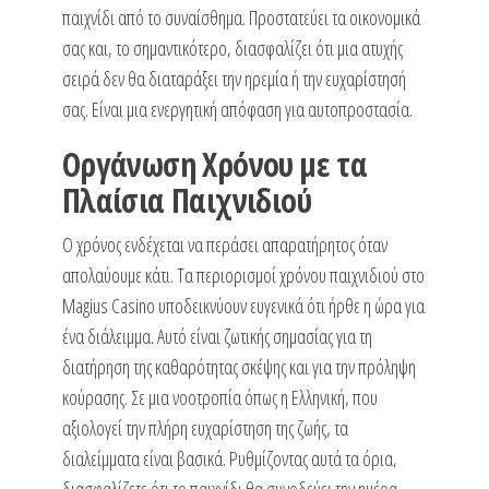
παιχνίδι από το συναίσθημα. Προστατεύει τα οικονομικά
σας και, το σημαντικότερο, διασφαλίζει ότι μια ατυχής
σειρά δεν θα διαταράξει την ηρεμία ή την ευχαρίστησή
σας. Είναι μια ενεργητική απόφαση για αυτοπροστασία.
Οργάνωση Χρόνου με τα
Πλαίσια Παιχνιδιού
Ο χρόνος ενδέχεται να περάσει απαρατήρητος όταν
απολαύουμε κάτι. Τα περιορισμοί χρόνου παιχνιδιού στο
Magius Casino υποδεικνύουν ευγενικά ότι ήρθε η ώρα για
ένα διάλειμμα. Αυτό είναι ζωτικής σημασίας για τη
διατήρηση της καθαρότητας σκέψης και για την πρόληψη
κούρασης. Σε μια νοοτροπία όπως η Ελληνική, που
αξιολογεί την πλήρη ευχαρίστηση της ζωής, τα
διαλείμματα είναι βασικά. Ρυθμίζοντας αυτά τα όρια,