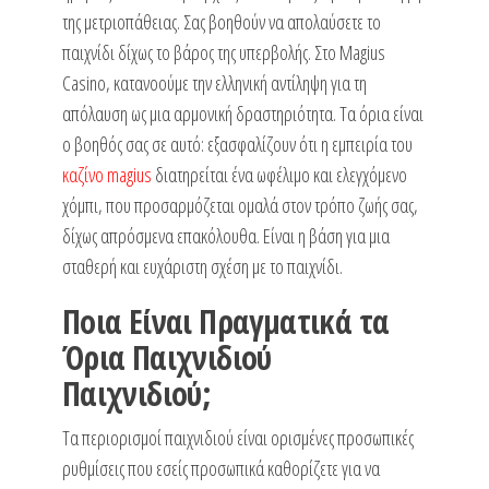
της μετριοπάθειας. Σας βοηθούν να απολαύσετε το
παιχνίδι δίχως το βάρος της υπερβολής. Στο Magius
Casino, κατανοούμε την ελληνική αντίληψη για τη
απόλαυση ως μια αρμονική δραστηριότητα. Τα όρια είναι
ο βοηθός σας σε αυτό: εξασφαλίζουν ότι η εμπειρία του
καζίνο magius
διατηρείται ένα ωφέλιμο και ελεγχόμενο
χόμπι, που προσαρμόζεται ομαλά στον τρόπο ζωής σας,
δίχως απρόσμενα επακόλουθα. Είναι η βάση για μια
σταθερή και ευχάριστη σχέση με το παιχνίδι.
Ποια Είναι Πραγματικά τα
Όρια Παιχνιδιού
Παιχνιδιού;
Τα περιορισμοί παιχνιδιού είναι ορισμένες προσωπικές
ρυθμίσεις που εσείς προσωπικά καθορίζετε για να