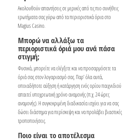
Ακολουθούν απαντήσεις σε μερικές από τις πιο συνήθεις
ερωτήματα σας γύρω από τα περιοριστικά όρια στο
Magius Casino.
Μπορώ να αλλάξω τα
περιοριστικά όριά μου ανά πάσα
στιγμή;
Φυσικά, μπορείτε να ελέγξετε και να προσαρμόσετε τα
όριά σας στον λογαριασμό σας. Παρ’ όλα αυτά,
οποιαδήποτε αύξηση ή κατάργηση ενός ορίου παιχνιδιού
απαιτεί υποχρεωτική χρόνο αναμονής (π.χ. 24 ώρες
αναμονής). Η συγκεκριμένη διαδικασία ισχύει για να σας
δώσει διάστημα για περίσκεψη και να προλάβει βιαστικές
τροποποιήσεις.
Ποιο είναι το αποτέλεσμα