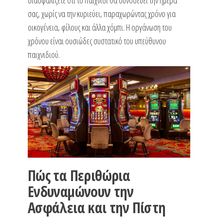
διασφαλίζετε ότι το παιχνίδι θα συνοδεύει την ημέρα
σας, χωρίς να την κυριεύει, παραχωρώντας χρόνο για
οικογένεια, φίλους και άλλα χόμπι. Η οργάνωση του
χρόνου είναι ουσιώδες συστατικό του υπεύθυνου
παιχνιδιού.
Πώς τα Περιθώρια
Ενδυναμώνουν την
Ασφάλεια και την Πίστη