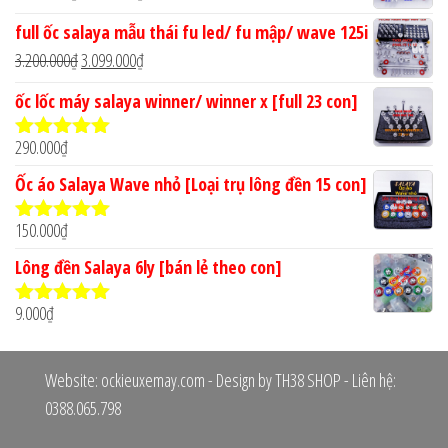
gốc
hiện
full ốc salaya mẫu thái fu led/ fu mập/ wave 125i
là:
tại
Giá
Giá
3.200.000
₫
3.099.000
₫
2.500.000₫.
là:
gốc
hiện
ốc lốc máy salaya winner/ winner x [full 23 con]
2.499.000₫.
là:
tại
3.200.000₫.
là:
290.000
₫
Được xếp
3.099.000₫.
hạng
4.90
5
Ốc áo Salaya Wave nhỏ [Loại trụ lông đền 15 con]
sao
150.000
₫
Được xếp
hạng
5.00
5
Lông đền Salaya 6ly [bán lẻ theo con]
sao
9.000
₫
Được xếp
hạng
5.00
5
sao
Website: ockieuxemay.com - Design by TH38 SHOP - Liên hệ:
0388.065.798