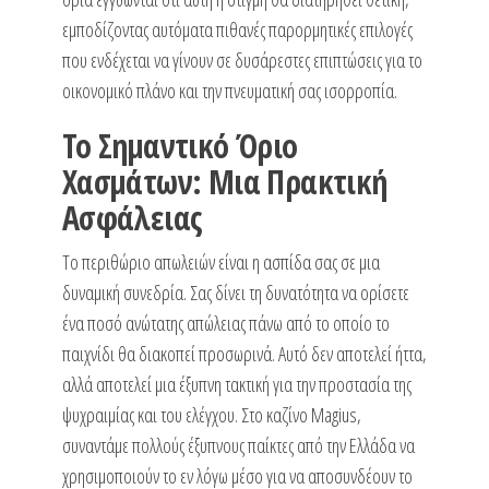
εμποδίζοντας αυτόματα πιθανές παρορμητικές επιλογές
που ενδέχεται να γίνουν σε δυσάρεστες επιπτώσεις για το
οικονομικό πλάνο και την πνευματική σας ισορροπία.
Το Σημαντικό Όριο
Χασμάτων: Μια Πρακτική
Ασφάλειας
Το περιθώριο απωλειών είναι η ασπίδα σας σε μια
δυναμική συνεδρία. Σας δίνει τη δυνατότητα να ορίσετε
ένα ποσό ανώτατης απώλειας πάνω από το οποίο το
παιχνίδι θα διακοπεί προσωρινά. Αυτό δεν αποτελεί ήττα,
αλλά αποτελεί μια έξυπνη τακτική για την προστασία της
ψυχραιμίας και του ελέγχου. Στο καζίνο Magius,
συναντάμε πολλούς έξυπνους παίκτες από την Ελλάδα να
χρησιμοποιούν το εν λόγω μέσο για να αποσυνδέουν το