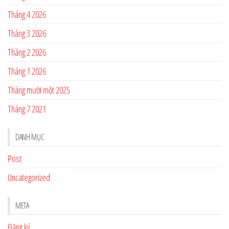
Tháng 4 2026
Tháng 3 2026
Tháng 2 2026
Tháng 1 2026
Tháng mười một 2025
Tháng 7 2021
DANH MỤC
Post
Uncategorized
META
Đăng ký