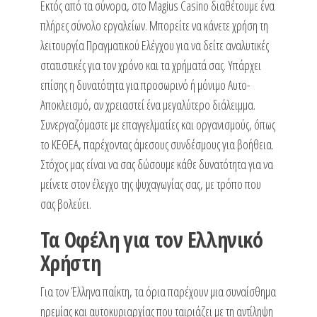
Εκτός από τα σύνορα, στο Magius Casino διαθέτουμε ένα
πλήρες σύνολο εργαλείων. Μπορείτε να κάνετε χρήση τη
λειτουργία Πραγματικού Ελέγχου για να δείτε αναλυτικές
στατιστικές για τον χρόνο και τα χρήματά σας. Υπάρχει
επίσης η δυνατότητα για προσωρινό ή μόνιμο Αυτο-
Αποκλεισμό, αν χρειαστεί ένα μεγαλύτερο διάλειμμα.
Συνεργαζόμαστε με επαγγελματίες και οργανισμούς, όπως
το ΚΕΘΕΑ, παρέχοντας άμεσους συνδέσμους για βοήθεια.
Στόχος μας είναι να σας δώσουμε κάθε δυνατότητα για να
μείνετε στον έλεγχο της ψυχαγωγίας σας, με τρόπο που
σας βολεύει.
Τα Οφέλη για τον Ελληνικό
Χρήστη
Για τον Έλληνα παίκτη, τα όρια παρέχουν μια συναίσθημα
ηρεμίας και αυτοκυριαρχίας που ταιριάζει με τη αντίληψη