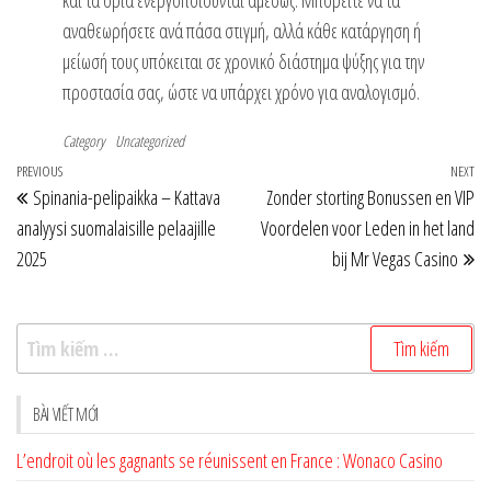
και τα όρια ενεργοποιούνται αμέσως. Μπορείτε να τα
αναθεωρήσετε ανά πάσα στιγμή, αλλά κάθε κατάργηση ή
μείωσή τους υπόκειται σε χρονικό διάστημα ψύξης για την
προστασία σας, ώστε να υπάρχει χρόνο για αναλογισμό.
Category
Uncategorized
Điều
Previous
PREVIOUS
NEXT
Ne
Spinania-pelipaikka – Kattava
Zonder storting Bonussen en VIP
hướng
Post
Po
analyysi suomalaisille pelaajille
Voordelen voor Leden in het land
bài
2025
bij Mr Vegas Casino
viết
Tìm
kiếm
cho:
BÀI VIẾT MỚI
L’endroit où les gagnants se réunissent en France : Wonaco Casino