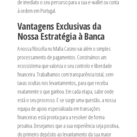
de imediato o seu percurso para a sua e-wallet ou conta
à ordem em Portugal.
Vantagens Exclusivas da
Nossa Estratégia à Banca
A nossa filosofia no Mafia Casino vai além o simples
processamento de pagamentos. Construímos um
ecossistema que valoriza o seu controlo e liberdade
financeira. Trabalhamos com transparência total, sem
taxas ocultas nos levantamentos, para que receba
exatamente o que ganhou. Em cada etapa, sabe onde
está o seu processo. E se surgir uma questão, a nossa
equipa de apoio especializada em transações
financeiras está pronta para a resolver de forma
proativa. Desejamos que a sua experiência seja positiva,
do primeiro depósito ao levantamento da sua maior