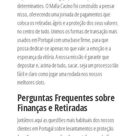
determinantes. O Mafia Casino foi construído a pensar
nisso, oferecendo uma jornada de pagamentos que
coloca os retiradas ágeis e a proteção dos seus valores
no centro de tudo. Unimos os formas de transação mais
usados em Portugal com uma base firme, para que
possa dedicar-se apenas no que vale: a emoção e a
esperança da vitória. A nossa missão é garantir que
depositar e, acima de tudo, sacar, seja um processo tão
fácil e claro como jogar uma rodada nos nossos
melhores slots.
Perguntas Frequentes sobre
Finanças e Retiradas
Juntámos aqui as questões mais habituais dos nossos
clientes em Portugal sobre levantamentos e proteção.