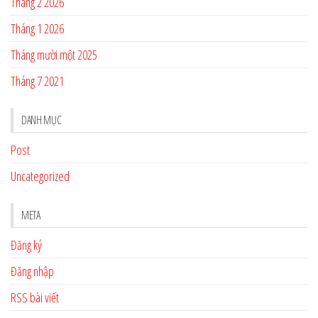
Tháng 2 2026
Tháng 1 2026
Tháng mười một 2025
Tháng 7 2021
DANH MỤC
Post
Uncategorized
META
Đăng ký
Đăng nhập
RSS bài viết