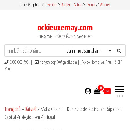
Skip
Tìm kiếm phổ biến:
Exciter
//
Raider – Satria
//
Sonic
//
Winner
to
the
ockieuxemay.com
content
*TH38*SHOP*ỐC*KIỂU*SALAYA*INOX*
0388.065.798 ||
hongthaoqn90@gmail.com
|| Tecco Home, An Phú, Hồ Chí
Minh
0
0₫
Menu
Trang chủ
»
Bài viết
»
Mafia Casino – Desfrute de Retiradas Rápidas e
Capital Protegido em Portugal