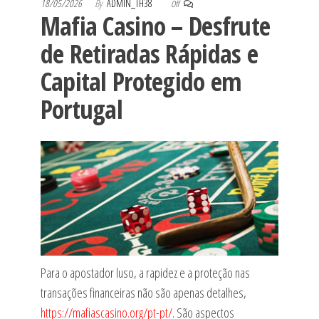
18/05/2026
By
ADMIN_TH38
Off
Mafia Casino – Desfrute
de Retiradas Rápidas e
Capital Protegido em
Portugal
Para o apostador luso, a rapidez e a proteção nas
transações financeiras não são apenas detalhes,
https://mafiascasino.org/pt-pt/
. São aspectos