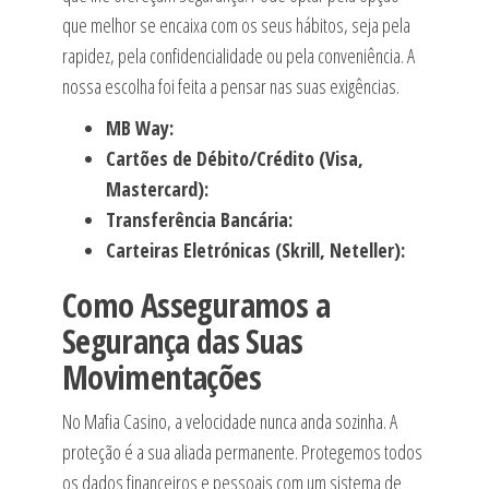
que melhor se encaixa com os seus hábitos, seja pela
rapidez, pela confidencialidade ou pela conveniência. A
nossa escolha foi feita a pensar nas suas exigências.
MB Way:
Cartões de Débito/Crédito (Visa,
Mastercard):
Transferência Bancária:
Carteiras Eletrónicas (Skrill, Neteller):
Como Asseguramos a
Segurança das Suas
Movimentações
No Mafia Casino, a velocidade nunca anda sozinha. A
proteção é a sua aliada permanente. Protegemos todos
os dados financeiros e pessoais com um sistema de