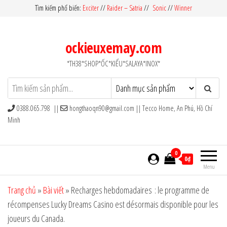
Skip
Tìm kiếm phổ biến:
Exciter
//
Raider – Satria
//
Sonic
//
Winner
to
the
ockieuxemay.com
content
*TH38*SHOP*ỐC*KIỂU*SALAYA*INOX*
0388.065.798 ||
hongthaoqn90@gmail.com
|| Tecco Home, An Phú, Hồ Chí
Minh
0
0₫
Menu
Trang chủ
»
Bài viết
»
Recharges hebdomadaires : le programme de
récompenses Lucky Dreams Casino est désormais disponible pour les
joueurs du Canada.