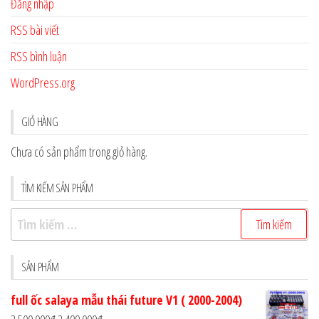
Đăng nhập
RSS bài viết
RSS bình luận
WordPress.org
GIỎ HÀNG
Chưa có sản phẩm trong giỏ hàng.
TÌM KIẾM SẢN PHẨM
Tìm
kiếm
cho:
SẢN PHẨM
full ốc salaya mẫu thái future V1 ( 2000-2004)
Giá
Giá