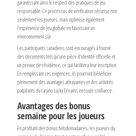
garantissant ainsi le respect des pratiques de jeu
responsable. Ce processus de vérification sécurise non
seulement les joueurs, mais optimise également
l’expérience de jeu globale en favorisant un
environnement sûr.
Les participants canadiens sont encouragés à fournir
des documents tels qu’une pièce d’identité officielle et
un preuve de résidence, ce qui facilitera leur inscription.
En remplissant ces exigences, ils pourront bénéficier
pleinement des avantages attrayantes et des activités
palpitants du casino Lucky Dreams en toute confiance.
Avantages des bonus
semaine pour les joueurs
En profitant des bonus hebdomadaires, les joueurs du