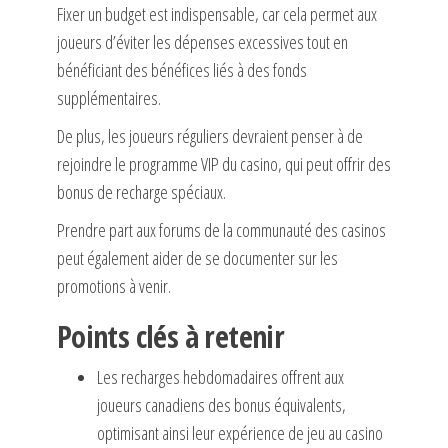
Fixer un budget est indispensable, car cela permet aux
joueurs d’éviter les dépenses excessives tout en
bénéficiant des bénéfices liés à des fonds
supplémentaires.
De plus, les joueurs réguliers devraient penser à de
rejoindre le programme VIP du casino, qui peut offrir des
bonus de recharge spéciaux.
Prendre part aux forums de la communauté des casinos
peut également aider de se documenter sur les
promotions à venir.
Points clés à retenir
Les recharges hebdomadaires offrent aux
joueurs canadiens des bonus équivalents,
optimisant ainsi leur expérience de jeu au casino