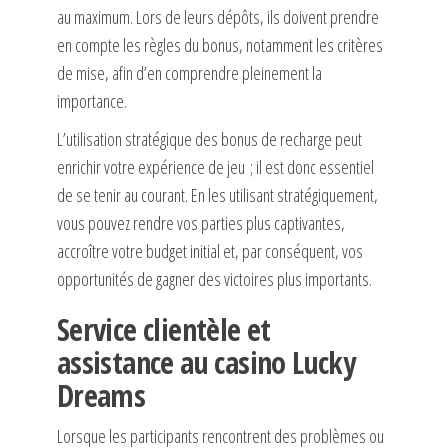
au maximum. Lors de leurs dépôts, ils doivent prendre
en compte les règles du bonus, notamment les critères
de mise, afin d’en comprendre pleinement la
importance.
L’utilisation stratégique des bonus de recharge peut
enrichir votre expérience de jeu ; il est donc essentiel
de se tenir au courant. En les utilisant stratégiquement,
vous pouvez rendre vos parties plus captivantes,
accroître votre budget initial et, par conséquent, vos
opportunités de gagner des victoires plus importants.
Service clientèle et
assistance au casino Lucky
Dreams
Lorsque les participants rencontrent des problèmes ou