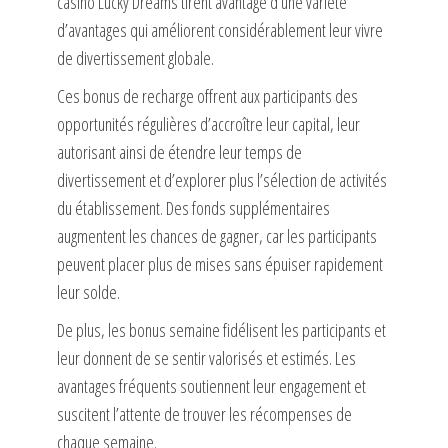
casino Lucky Dreams tirent avantage d’une variété
d’avantages qui améliorent considérablement leur vivre
de divertissement globale.
Ces bonus de recharge offrent aux participants des
opportunités régulières d’accroître leur capital, leur
autorisant ainsi de étendre leur temps de
divertissement et d’explorer plus l’sélection de activités
du établissement. Des fonds supplémentaires
augmentent les chances de gagner, car les participants
peuvent placer plus de mises sans épuiser rapidement
leur solde.
De plus, les bonus semaine fidélisent les participants et
leur donnent de se sentir valorisés et estimés. Les
avantages fréquents soutiennent leur engagement et
suscitent l’attente de trouver les récompenses de
chaque semaine.