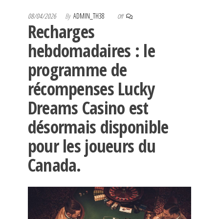
08/04/2026
By
ADMIN_TH38
Off
Recharges
hebdomadaires : le
programme de
récompenses Lucky
Dreams Casino est
désormais disponible
pour les joueurs du
Canada.