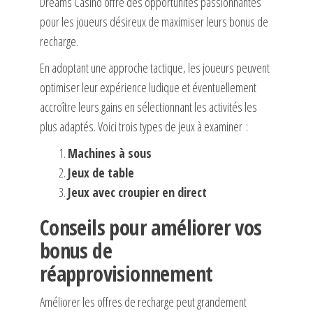
Dreams Casino offre des opportunités passionnantes
pour les joueurs désireux de maximiser leurs bonus de
recharge.
En adoptant une approche tactique, les joueurs peuvent
optimiser leur expérience ludique et éventuellement
accroître leurs gains en sélectionnant les activités les
plus adaptés. Voici trois types de jeux à examiner :
Machines à sous
Jeux de table
Jeux avec croupier en direct
Conseils pour améliorer vos
bonus de
réapprovisionnement
Améliorer les offres de recharge peut grandement