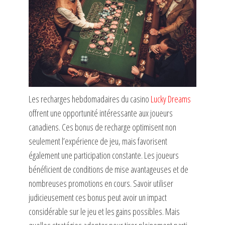
Les recharges hebdomadaires du casino
Lucky Dreams
offrent une opportunité intéressante aux joueurs
canadiens. Ces bonus de recharge optimisent non
seulement l’expérience de jeu, mais favorisent
également une participation constante. Les joueurs
bénéficient de conditions de mise avantageuses et de
nombreuses promotions en cours. Savoir utiliser
judicieusement ces bonus peut avoir un impact
considérable sur le jeu et les gains possibles. Mais