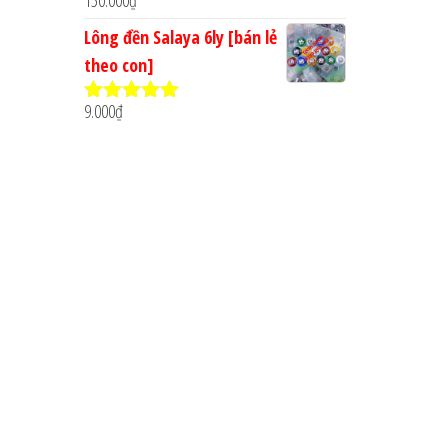
150.000
₫
Được xếp
hạng
5.00
5
Lông đền Salaya 6ly [bán lẻ
sao
theo con]
9.000
₫
Được xếp
hạng
5.00
5
sao