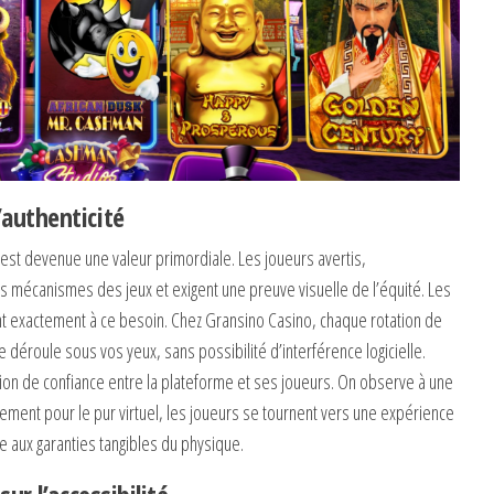
’authenticité
té est devenue une valeur primordiale. Les joueurs avertis,
s mécanismes des jeux et exigent une preuve visuelle de l’équité. Les
t exactement à ce besoin. Chez Gransino Casino, chaque rotation de
 déroule sous vos yeux, sans possibilité d’interférence logicielle.
tion de confiance entre la plateforme et ses joueurs. On observe à une
ement pour le pur virtuel, les joueurs se tournent vers une expérience
e aux garanties tangibles du physique.