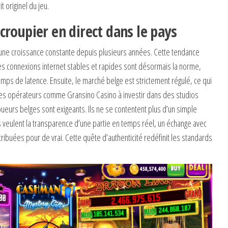
t originel du jeu.
croupier en direct dans le pays
t une croissance constante depuis plusieurs années. Cette tendance
les connexions internet stables et rapides sont désormais la norme,
ps de latence. Ensuite, le marché belge est strictement régulé, ce qui
e les opérateurs comme Gransino Casino à investir dans des studios
ueurs belges sont exigeants. Ils ne se contentent plus d’un simple
 veulent la transparence d’une partie en temps réel, un échange avec
istribuées pour de vrai. Cette quête d’authenticité redéfinit les standards