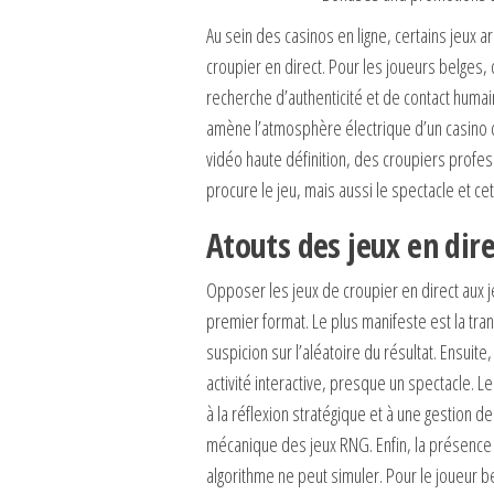
Au sein des casinos en ligne, certains jeux ar
croupier en direct. Pour les joueurs belges,
recherche d’authenticité et de contact humai
amène l’atmosphère électrique d’un casino che
vidéo haute définition, des croupiers profes
procure le jeu, mais aussi le spectacle et cet
Atouts des jeux en dir
Opposer les jeux de croupier en direct aux je
premier format. Le plus manifeste est la tra
suspicion sur l’aléatoire du résultat. Ensuite
activité interactive, presque un spectacle. L
à la réflexion stratégique et à une gestion 
mécanique des jeux RNG. Enfin, la présence d
algorithme ne peut simuler. Pour le joueur be