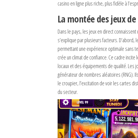
casino en ligne plus riche, plus fidèle à l’espri
La montée des jeux de 
Dans le pays, les jeux en direct connaissen
s’explique par plusieurs facteurs. D’abord, 
permettant une expérience optimale sans tem
crée un climat de confiance. Ce cadre incit
locaux et des équipements de qualité. Les jo
générateur de nombres aléatoires (RNG). Ils
le croupier, l’excitation de voir les cartes d
du secteur.