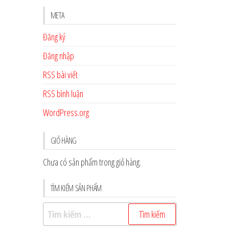
META
Đăng ký
Đăng nhập
RSS bài viết
RSS bình luận
WordPress.org
GIỎ HÀNG
Chưa có sản phẩm trong giỏ hàng.
TÌM KIẾM SẢN PHẨM
Tìm
kiếm