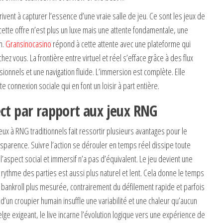
rivent à capturer l’essence d’une vraie salle de jeu. Ce sont les jeux de
 cette offre n’est plus un luxe mais une attente fondamentale, une
n.
Gransinocasino
répond à cette attente avec une plateforme qui
z vous. La frontière entre virtuel et réel s’efface grâce à des flux
sionnels et une navigation fluide. L’immersion est complète. Elle
te connexion sociale qui en font un loisir à part entière.
ect par rapport aux jeux RNG
ux à RNG traditionnels fait ressortir plusieurs avantages pour le
nsparence. Suivre l’action se dérouler en temps réel dissipe toute
, l’aspect social et immersif n’a pas d’équivalent. Le jeu devient une
e rythme des parties est aussi plus naturel et lent. Cela donne le temps
de bankroll plus mesurée, contrairement du défilement rapide et parfois
’un croupier humain insuffle une variabilité et une chaleur qu’aucun
lge exigeant, le live incarne l’évolution logique vers une expérience de