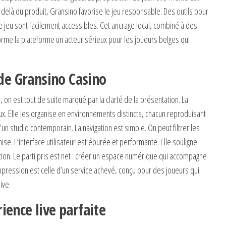
delà du produit, Gransino favorise le jeu responsable. Des outils pour
e jeu sont facilement accessibles. Cet ancrage local, combiné à des
orme la plateforme un acteur sérieux pour les joueurs belges qui
 de Gransino Casino
, on est tout de suite marqué par la clarté de la présentation. La
x. Elle les organise en environnements distincts, chacun reproduisant
un studio contemporain. La navigation est simple. On peut filtrer les
ise. L’interface utilisateur est épurée et performante. Elle souligne
inition. Le parti pris est net : créer un espace numérique qui accompagne
 impression est celle d’un service achevé, conçu pour des joueurs qui
ive.
ience live parfaite