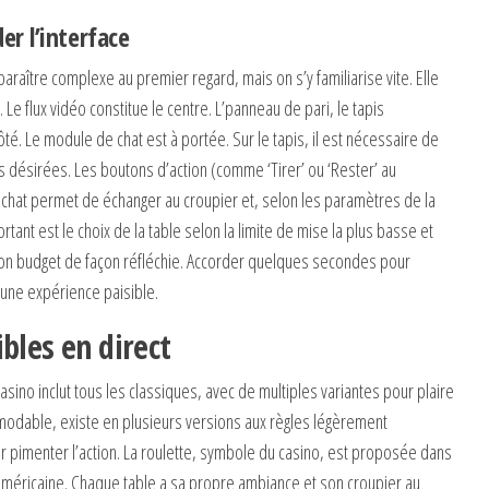
er l’interface
paraître complexe au premier regard, mais on s’y familiarise vite. Elle
 flux vidéo constitue le centre. L’panneau de pari, le tapis
té. Le module de chat est à portée. Sur le tapis, il est nécessaire de
 désirées. Les boutons d’action (comme ‘Tirer’ ou ‘Rester’ au
 chat permet de échanger au croupier et, selon les paramètres de la
tant est le choix de la table selon la limite de mise la plus basse et
son budget de façon réfléchie. Accorder quelques secondes pour
’une expérience paisible.
bles en direct
sino inclut tous les classiques, avec de multiples variantes pour plaire
ndémodable, existe en plusieurs versions aux règles légèrement
r pimenter l’action. La roulette, symbole du casino, est proposée dans
américaine. Chaque table a sa propre ambiance et son croupier au