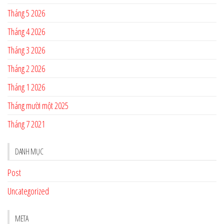
Tháng 5 2026
Tháng 4 2026
Tháng 3 2026
Tháng 2 2026
Tháng 1 2026
Tháng mười một 2025
Tháng 7 2021
DANH MỤC
Post
Uncategorized
META