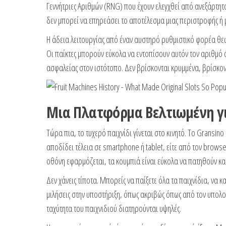
Γεννήτριες Αριθμών (RNG) που έχουν ελεγχθεί από ανεξάρτητο
δεν μπορεί να επηρεάσει το αποτέλεσμα μιας περιστροφής ή 
Η άδεια λειτουργίας από έναν αυστηρό ρυθμιστικό φορέα θεω
Οι παίκτες μπορούν εύκολα να εντοπίσουν αυτόν τον αριθμό 
ασφαλείας στον ιστότοπο. Δεν βρίσκονται κρυμμένα, βρίσκον
Μια Πλατφόρμα Βελτιωμένη γ
Τώρα πια, το τυχερό παιχνίδι γίνεται στο κινητό. Το Gransin
αποδίδει τέλεια σε smartphone ή tablet, είτε από τον browse
οθόνη εφαρμόζεται, τα κουμπιά είναι εύκολα να πατηθούν και
Δεν χάνεις τίποτα. Μπορείς να παίξετε όλα τα παιχνίδια, να κ
μιλήσεις στην υποστήριξη, όπως ακριβώς όπως από τον υπολογ
ταχύτητα του παιχνιδιού διατηρούνται υψηλές.