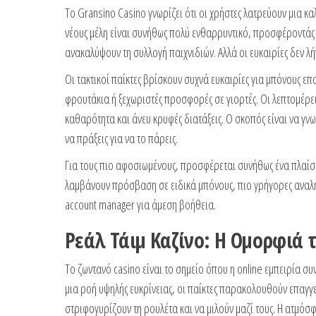
Το Gransino Casino γνωρίζει ότι οι χρήστες λατρεύουν μια κ
νέους μέλη είναι συνήθως πολύ ενθαρρυντικό, προσφέροντάς 
ανακαλύψουν τη συλλογή παιχνιδιών. Αλλά οι ευκαιρίες δεν λή
Οι τακτικοί παίκτες βρίσκουν συχνά ευκαιρίες για μπόνους 
φρουτάκια ή ξεχωριστές προσφορές σε γιορτές. Οι λεπτομέρε
καθαρότητα και άνευ κρυφές διατάξεις. Ο σκοπός είναι να γνωρ
να πράξεις για να το πάρεις.
Για τους πιο αφοσιωμένους, προσφέρεται συνήθως ένα πλαίσιο
λαμβάνουν πρόσβαση σε ειδικά μπόνους, πιο γρήγορες αναλήψ
account manager για άμεση βοήθεια.
Ρεάλ Τάιμ Καζίνο: Η Ομορφιά 
Το ζωντανό casino είναι το σημείο όπου η online εμπειρία σ
μια ροή υψηλής ευκρίνειας, οι παίκτες παρακολουθούν επαγγ
στριφογυρίζουν τη ρουλέτα και να μιλούν μαζί τους. Η ατμόσ