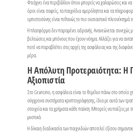
Φτιάχνει ένα περιβάλλον όπου μπορείς να χαλαρώσεις και να δ
όροι είναι σαφείς, τα παιχνίδια αμερόληπτα και τα πληροφο
εμπιστοσύνης είναι πιθανώς το πιο ουσιαστικό πλεονέκτημά τ
Η πλατφόρμα δεν παραμένει αδρανής. Ανανεώνεται συνεχώς με
βελτιώσεις και μπόνους που έχουν νόημα. Αλλάζει για να ανταπ
ποτέ να παραβλέπει στις αρχές της ασφάλειας και της διαφάν
μέρα.
Η Απόλυτη Προτεραιότητα: Η 
Αξιοπιστία
Στο Gransino, η ασφάλεια είναι το θεμέλιο πάνω στο οποίο χτ
σύγχρονα συστήματα κρυπτογράφησης, ίδια με αυτά των τρα
στοιχεία και τα χρήματα κάθε παίκτη. Μπορείς να παίζεις με
μυστικά.
Η δίκαιη διαδικασία των παιχνιδιών αποτελεί εξίσου σημαντικ