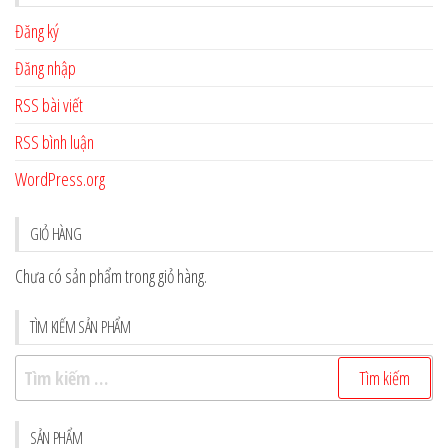
Đăng ký
Đăng nhập
RSS bài viết
RSS bình luận
WordPress.org
GIỎ HÀNG
Chưa có sản phẩm trong giỏ hàng.
TÌM KIẾM SẢN PHẨM
Tìm
kiếm
cho:
SẢN PHẨM