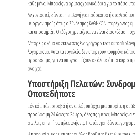
κάθε μήνα. Μπορείς να ορίσεις χρονικά όρια για το πόσο μπορ
Αν χρειαστεί, δίνεται η επιλογή για πρόσκαιρο ή σταθερό α
με οργανισμούς όπως ο Σύνδεσμος ΚΑΘΗΚΟΝ, παρέχοντας άμε
και υποστήριξη. Ο τζόγος χρειάζεται να είναι διασκέδαση, όχ
Μπορείς ακόμα να εκτελέσεις ένα γρήγορο τεστ αυτοαξιολόγ
λογαριασμό. Αυτά τα εργαλεία δεν υπάρχουν κρυμμένα κάπου
προσβάσιμα, για να υπογραμμίζουν σε όλους ότι το κύριο πρά
ανοιχτό.
Υποστήριξη Πελατών: Συνδρομ
Οποτεδήποτε
Εάν κάτι πάει στραβά ή αν απλώς υπάρχει μια απορία, η ομάδ
προσβάσιμη 24 ώρες το 24ωρο, όλες τις ημέρες. Μπορείς να 
στείλεις email ή να τηλεφωνήσεις. Η απάντηση δίνεται γρήγορα
Η παρουσία μιας έμπιστης ομάδας βοήθειας βελτιώνει την εμπ