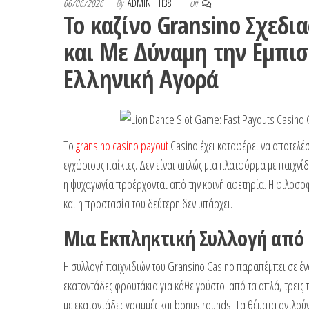
06/06/2026
By
ADMIN_TH38
Off
Το καζίνο Gransino Σχεδι
και Με Δύναμη την Εμπι
Ελληνική Αγορά
Το
gransino casino payout
Casino έχει καταφέρει να αποτελέ
εγχώριους παίκτες. Δεν είναι απλώς μια πλατφόρμα με παιχνί
η ψυχαγωγία προέρχονται από την κοινή αφετηρία. Η φιλοσοφί
και η προστασία του δεύτερη δεν υπάρχει.
Μια Εκπληκτική Συλλογή από 
Η συλλογή παιχνιδιών του Gransino Casino παραπέμπει σε έ
εκατοντάδες φρουτάκια για κάθε γούστο: από τα απλά, τρεις 
με εκατοντάδες γραμμές και bonus rounds. Τα θέματα αντλούν