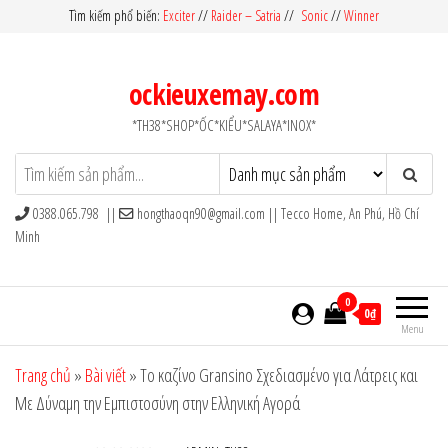
Skip
Tìm kiếm phổ biến:
Exciter
//
Raider – Satria
//
Sonic
//
Winner
to
the
ockieuxemay.com
content
*TH38*SHOP*ỐC*KIỂU*SALAYA*INOX*
0388.065.798 ||
hongthaoqn90@gmail.com
|| Tecco Home, An Phú, Hồ Chí
Minh
0
0₫
Menu
Trang chủ
»
Bài viết
»
Το καζίνο Gransino Σχεδιασμένο για Λάτρεις και
Με Δύναμη την Εμπιστοσύνη στην Ελληνική Αγορά