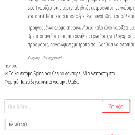
site. Γνωρίζεις ότι υπάρχει αληθινός εκπρόσωπος, με γνώση, 
χρειαστεί. Κάτι τέτοιο προσφέρει ένα συναίσθημα ασφάλειας 
Προηγουμένως ακόμα επικοινωνήσεις, καλό είναι να ρίξετε μια
βρείτε απαντήσεις στις πιο συνήθεις ερωτήσεις για λογαριασμ
προσφορές, οργανωμένες με τρόπο που βοηθάει να εντοπίσετ
Category
Uncategorized
Điều
Previous
PREVIOUS
Το καινοτόμο Spinoloco Casino Λανσάρει Μία Ανατροπή στο
hướng
Post
Φορητό Παιχνίδι για κινητά για την Ελλάδα
bài
viết
Tìm
kiếm
cho:
BÀI VIẾT MỚI