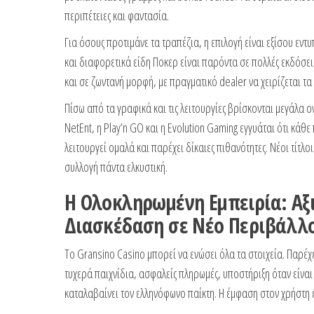
περιπέτειες και φαντασία.
Για όσους προτιμάνε τα τραπέζια, η επιλογή είναι εξίσου ε
και διαφορετικά είδη Ποκερ είναι παρόντα σε πολλές εκδόσει
και σε ζωντανή μορφή, με πραγματικό dealer να χειρίζεται τα
Πίσω από τα γραφικά και τις λειτουργίες βρίσκονται μεγάλα 
NetEnt, η Play’n GO και η Evolution Gaming εγγυάται ότι κάθε
λειτουργεί ομαλά και παρέχει δίκαιες πιθανότητες. Νέοι τίτλο
συλλογή πάντα ελκυστική.
Η Ολοκληρωμένη Εμπειρία: Αξι
Διασκέδαση σε Νέο Περιβάλλ
Το Gransino Casino μπορεί να ενώσει όλα τα στοιχεία. Παρέχε
τυχερά παιχνίδια, ασφαλείς πληρωμές, υποστήριξη όταν είναι
καταλαβαίνει τον ελληνόφωνο παίκτη. Η έμφαση στον χρήστη ε