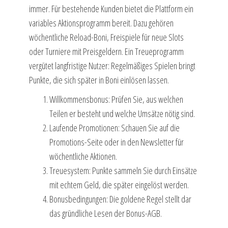
immer. Für bestehende Kunden bietet die Plattform ein
variables Aktionsprogramm bereit. Dazu gehören
wöchentliche Reload-Boni, Freispiele für neue Slots
oder Turniere mit Preisgeldern. Ein Treueprogramm
vergütet langfristige Nutzer: Regelmäßiges Spielen bringt
Punkte, die sich später in Boni einlösen lassen.
Willkommensbonus: Prüfen Sie, aus welchen
Teilen er besteht und welche Umsätze nötig sind.
Laufende Promotionen: Schauen Sie auf die
Promotions-Seite oder in den Newsletter für
wöchentliche Aktionen.
Treuesystem: Punkte sammeln Sie durch Einsätze
mit echtem Geld, die später eingelöst werden.
Bonusbedingungen: Die goldene Regel stellt dar
das gründliche Lesen der Bonus-AGB.