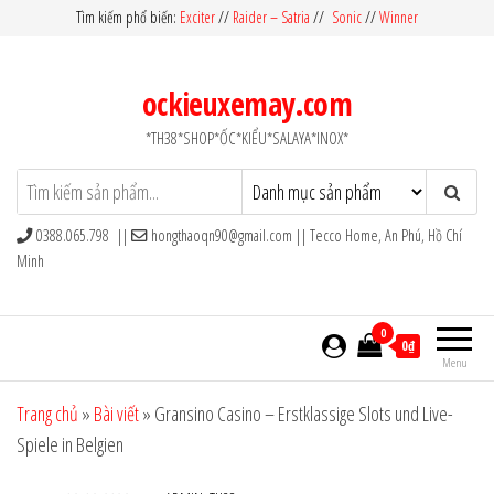
Skip
Tìm kiếm phổ biến:
Exciter
//
Raider – Satria
//
Sonic
//
Winner
to
the
ockieuxemay.com
content
*TH38*SHOP*ỐC*KIỂU*SALAYA*INOX*
0388.065.798 ||
hongthaoqn90@gmail.com
|| Tecco Home, An Phú, Hồ Chí
Minh
0
0₫
Menu
Trang chủ
»
Bài viết
»
Gransino Casino – Erstklassige Slots und Live-
Spiele in Belgien