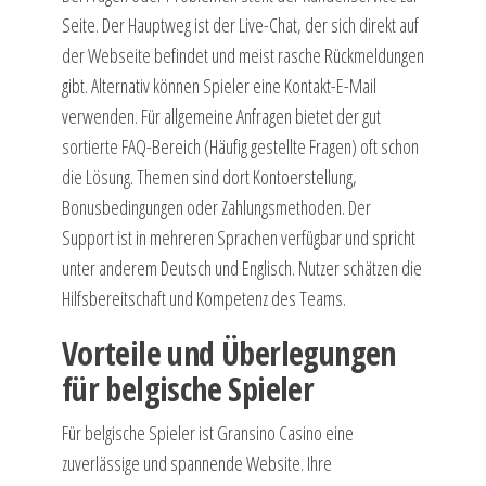
Seite. Der Hauptweg ist der Live-Chat, der sich direkt auf
der Webseite befindet und meist rasche Rückmeldungen
gibt. Alternativ können Spieler eine Kontakt-E-Mail
verwenden. Für allgemeine Anfragen bietet der gut
sortierte FAQ-Bereich (Häufig gestellte Fragen) oft schon
die Lösung. Themen sind dort Kontoerstellung,
Bonusbedingungen oder Zahlungsmethoden. Der
Support ist in mehreren Sprachen verfügbar und spricht
unter anderem Deutsch und Englisch. Nutzer schätzen die
Hilfsbereitschaft und Kompetenz des Teams.
Vorteile und Überlegungen
für belgische Spieler
Für belgische Spieler ist Gransino Casino eine
zuverlässige und spannende Website. Ihre