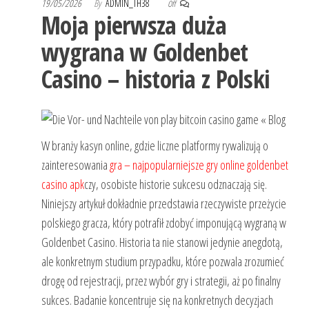
19/05/2026
By
ADMIN_TH38
Off
Moja pierwsza duża
wygrana w Goldenbet
Casino – historia z Polski
W branży kasyn online, gdzie liczne platformy rywalizują o
zainteresowania
gra – najpopularniejsze gry online goldenbet
casino apk
czy, osobiste historie sukcesu odznaczają się.
Niniejszy artykuł dokładnie przedstawia rzeczywiste przeżycie
polskiego gracza, który potrafił zdobyć imponującą wygraną w
Goldenbet Casino. Historia ta nie stanowi jedynie anegdotą,
ale konkretnym studium przypadku, które pozwala zrozumieć
drogę od rejestracji, przez wybór gry i strategii, aż po finalny
sukces. Badanie koncentruje się na konkretnych decyzjach