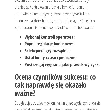
zrozumieć mechanizm bez niebezpieczeństwa straty
pieniędzy. Kontrolowanie bankrollem to fundament
odpowiedzialnej rozrywki; trzeba zawsze grać tylko za
fundusze, na których stratę można sobie zgodzić się. Oto
zgromadzona lista kluczowych kroków do zastosowania:
Wykonaj kontroli operatora:
Pojmij regulacje bonusowe:
Selekcjonuj gry rozsądnie:
Ustal limity czasu i pieniężne:
Postrzegaj wygrane jako prawdziwy zysk:
Ocena czynników sukcesu: co
tak naprawdę się okazało
ważne?
Spoglądając trzeźwym okiem na niniejsze wydarzenie, da się
wskazać określone czynniki, które złożyły się na ostateczny