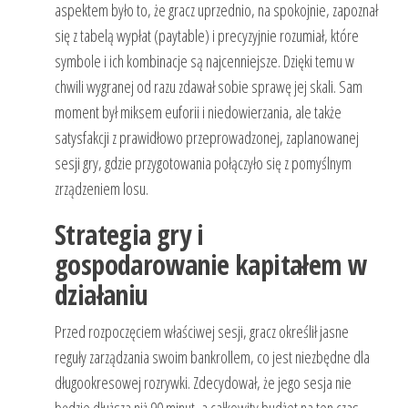
aspektem było to, że gracz uprzednio, na spokojnie, zapoznał
się z tabelą wypłat (paytable) i precyzyjnie rozumiał, które
symbole i ich kombinacje są najcenniejsze. Dzięki temu w
chwili wygranej od razu zdawał sobie sprawę jej skali. Sam
moment był miksem euforii i niedowierzania, ale także
satysfakcji z prawidłowo przeprowadzonej, zaplanowanej
sesji gry, gdzie przygotowania połączyło się z pomyślnym
zrządzeniem losu.
Strategia gry i
gospodarowanie kapitałem w
działaniu
Przed rozpoczęciem właściwej sesji, gracz określił jasne
reguły zarządzania swoim bankrollem, co jest niezbędne dla
długookresowej rozrywki. Zdecydował, że jego sesja nie