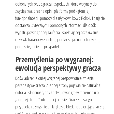
dokonanych przez gracza, aspektach, które wpłynęły do
zwycięstwa, oraz na opinii platformy pod kątem jej
funkcjonalności i pomocy dla użytkowników z Polski. To ujęcie
dostarcza użytecznych i pomocnych informacji dla osób
wypatrujących godnej zaufania i spełniającej oczekiwania
rozrywki hazardowej online, podkreślając na metodyczne
podejście, a nie na przypadek.
Przemyślenia po wygranej:
ewolucja perspektywy gracza
Doświadczenie dużej wygranej bezpowrotnie zmienia
perspektywę gracza. Z jednej strony pojawia się naturalna
euforia i skłonność, aby kontynuować grę w mniemaniu o
„gorącej strefie” lub udanej passie. Gracz z naszego
przypadku rozmyślnie uniknął tego błędu, odbierając znaczną
część wygranej i uznając ją jako realny zysk, a nie jedynie