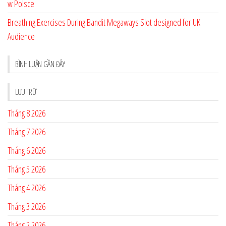
w Polsce
Breathing Exercises During Bandit Megaways Slot designed for UK
Audience
BÌNH LUẬN GẦN ĐÂY
LƯU TRỮ
Tháng 8 2026
Tháng 7 2026
Tháng 6 2026
Tháng 5 2026
Tháng 4 2026
Tháng 3 2026
Tháng 2 2026