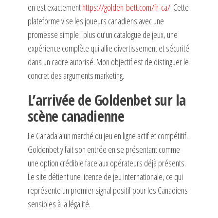
en est exactement
https://golden-bett.com/fr-ca/
. Cette
plateforme vise les joueurs canadiens avec une
promesse simple : plus qu’un catalogue de jeux, une
expérience complète qui allie divertissement et sécurité
dans un cadre autorisé. Mon objectif est de distinguer le
concret des arguments marketing.
L’arrivée de Goldenbet sur la
scène canadienne
Le Canada a un marché du jeu en ligne actif et compétitif.
Goldenbet y fait son entrée en se présentant comme
une option crédible face aux opérateurs déjà présents.
Le site détient une licence de jeu internationale, ce qui
représente un premier signal positif pour les Canadiens
sensibles à la légalité.