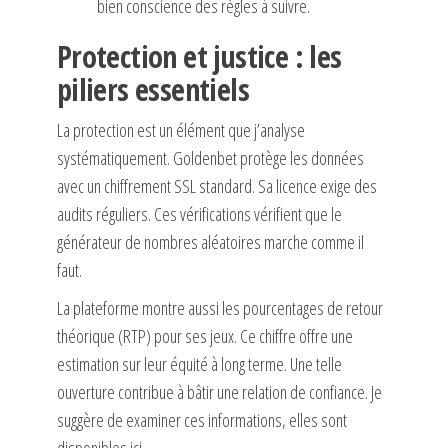
bien conscience des règles à suivre.
Protection et justice : les
piliers essentiels
La protection est un élément que j’analyse
systématiquement. Goldenbet protège les données
avec un chiffrement SSL standard. Sa licence exige des
audits réguliers. Ces vérifications vérifient que le
générateur de nombres aléatoires marche comme il
faut.
La plateforme montre aussi les pourcentages de retour
théorique (RTP) pour ses jeux. Ce chiffre offre une
estimation sur leur équité à long terme. Une telle
ouverture contribue à bâtir une relation de confiance. Je
suggère de examiner ces informations, elles sont
disponibles ici.