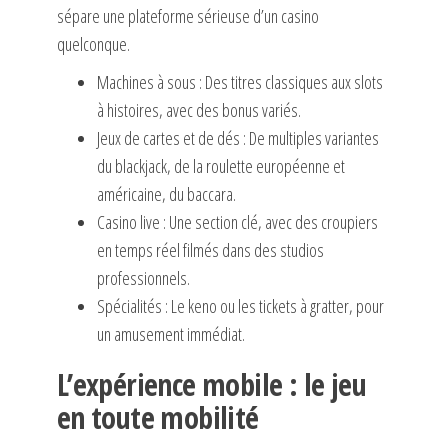
sépare une plateforme sérieuse d’un casino
quelconque.
Machines à sous : Des titres classiques aux slots
à histoires, avec des bonus variés.
Jeux de cartes et de dés : De multiples variantes
du blackjack, de la roulette européenne et
américaine, du baccara.
Casino live : Une section clé, avec des croupiers
en temps réel filmés dans des studios
professionnels.
Spécialités : Le keno ou les tickets à gratter, pour
un amusement immédiat.
L’expérience mobile : le jeu
en toute mobilité