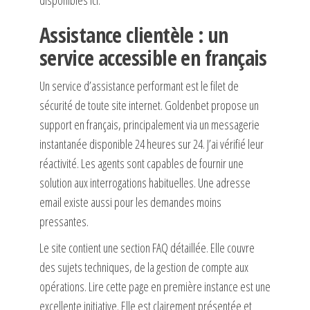
Assistance clientèle : un
service accessible en français
Un service d’assistance performant est le filet de
sécurité de toute site internet. Goldenbet propose un
support en français, principalement via un messagerie
instantanée disponible 24 heures sur 24. J’ai vérifié leur
réactivité. Les agents sont capables de fournir une
solution aux interrogations habituelles. Une adresse
email existe aussi pour les demandes moins
pressantes.
Le site contient une section FAQ détaillée. Elle couvre
des sujets techniques, de la gestion de compte aux
opérations. Lire cette page en première instance est une
excellente initiative. Elle est clairement présentée et