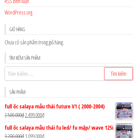
RSS bình luận
WordPress.org
GIỎ HÀNG
Chưa có sản phẩm trong giỏ hàng.
TÌM KIẾM SẢN PHẨM
Tìm
kiếm
cho:
SẢN PHẨM
full ốc salaya mẫu thái future V1 ( 2000-2004)
Giá
Giá
2.500.000
₫
2.499.000
₫
gốc
hiện
full ốc salaya mẫu thái fu led/ fu mập/ wave 125i
là:
tại
Giá
Giá
3.200.000
₫
3.099.000
₫