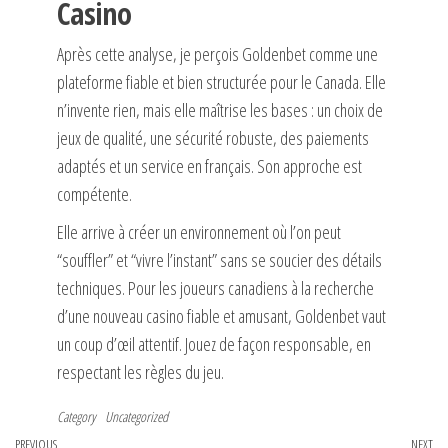
Casino
Après cette analyse, je perçois Goldenbet comme une
plateforme fiable et bien structurée pour le Canada. Elle
n’invente rien, mais elle maîtrise les bases : un choix de
jeux de qualité, une sécurité robuste, des paiements
adaptés et un service en français. Son approche est
compétente.
Elle arrive à créer un environnement où l’on peut
“souffler” et “vivre l’instant” sans se soucier des détails
techniques. Pour les joueurs canadiens à la recherche
d’une nouveau casino fiable et amusant, Goldenbet vaut
un coup d’œil attentif. Jouez de façon responsable, en
respectant les règles du jeu.
Category
Uncategorized
Previous
PREVIOUS
NEXT
Ne