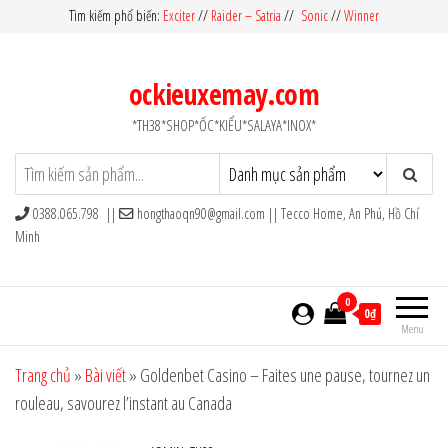
Skip
Tìm kiếm phổ biến:
Exciter
//
Raider – Satria
//
Sonic
//
Winner
to
the
ockieuxemay.com
content
*TH38*SHOP*ỐC*KIỂU*SALAYA*INOX*
0388.065.798 ||
hongthaoqn90@gmail.com
|| Tecco Home, An Phú, Hồ Chí
Minh
0
0₫
Menu
Trang chủ
»
Bài viết
»
Goldenbet Casino – Faites une pause, tournez un
rouleau, savourez l’instant au Canada