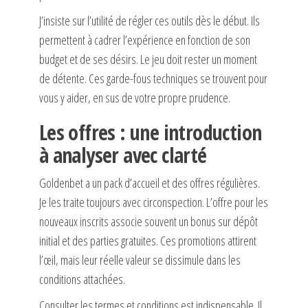
J’insiste sur l’utilité de régler ces outils dès le début. Ils
permettent à cadrer l’expérience en fonction de son
budget et de ses désirs. Le jeu doit rester un moment
de détente. Ces garde-fous techniques se trouvent pour
vous y aider, en sus de votre propre prudence.
Les offres : une introduction
à analyser avec clarté
Goldenbet a un pack d’accueil et des offres régulières.
Je les traite toujours avec circonspection. L’offre pour les
nouveaux inscrits associe souvent un bonus sur dépôt
initial et des parties gratuites. Ces promotions attirent
l’œil, mais leur réelle valeur se dissimule dans les
conditions attachées.
Consulter les termes et conditions est indispensable. Il