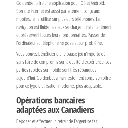
Goldenbet offre une application pour iOS et Android.
Son site internet est aussi parfaitement conçu aux
mobiles. Je l’ai utilisé sur plusieurs téléphones. La
navigation est fluide, les jeux se chargent instantanément
et préservent toutes leurs fonctionnalités. Passer de
l’ordinateur au téléphone ne pose aucun problème.
Vous pouvez bénéficier d’une pause jeu n’importe où,
sans faire de compromis sur la qualité d’expérience. Les
parties rapides sur mobile sont très répandues
aujourd’hui. Goldenbet a manifestement conçu son offre
pour ce type d’utilisation moderne, plus adaptable.
Opérations bancaires
adaptées aux Canadiens
Déposer et effectuer un retrait de l’argent se fait