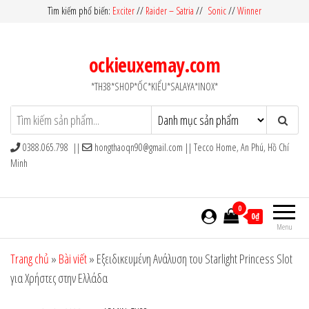
Skip
Tìm kiếm phổ biến:
Exciter
//
Raider – Satria
//
Sonic
//
Winner
to
the
ockieuxemay.com
content
*TH38*SHOP*ỐC*KIỂU*SALAYA*INOX*
0388.065.798 ||
hongthaoqn90@gmail.com
|| Tecco Home, An Phú, Hồ Chí
Minh
0
0₫
Menu
Trang chủ
»
Bài viết
»
Εξειδικευμένη Ανάλυση του Starlight Princess Slot
για Χρήστες στην Ελλάδα