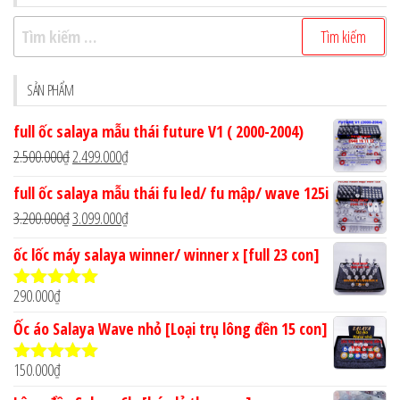
Tìm
kiếm
cho:
SẢN PHẨM
full ốc salaya mẫu thái future V1 ( 2000-2004)
Giá
Giá
2.500.000
₫
2.499.000
₫
gốc
hiện
full ốc salaya mẫu thái fu led/ fu mập/ wave 125i
là:
tại
Giá
Giá
3.200.000
₫
3.099.000
₫
2.500.000₫.
là:
gốc
hiện
ốc lốc máy salaya winner/ winner x [full 23 con]
2.499.000₫.
là:
tại
3.200.000₫.
là:
290.000
₫
Được xếp
3.099.000₫.
hạng
4.90
5
Ốc áo Salaya Wave nhỏ [Loại trụ lông đền 15 con]
sao
150.000
₫
Được xếp
hạng
5.00
5