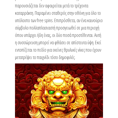
παρουσιάζεται δεν αφαιρείται μετά το τρέχοντα
καταρράκτη. Παραμένει σταθερός στην οθόνη για όλο το
υπόλοιπο των free spins. Επιπρόσθετα, αν ένα καινούριο
σύμβολο πολλαπλασιαστή προσγειωθεί σε μια περιοχή
όπου υπάρχει ήδη ένας, οι δύο ποσά προστίθενται. Αυτή
η συσσώρευση μπορεί να φθάσει σε απίστευτα ύψη. Εκεί
εντοπίζεται το πεδίο για εκείνες θρυλικές νίκες που έχουν
μετατρέψει το παιχνίδι τόσο δημοφιλές.