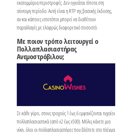
εκατομμύρια περιστροφές. Δεν εγγυάται τίποτα στη
σύντομη περίοδο. Αυτή είναι η RTP της βασικής έκδοσης,
αν και κάποιες ιστοτόποι μπορεί να διαθέτουν
παραλλαγές με ελαφρώς διαφορετικό ποσοστό.
Με ποιον τρόπο λειτουργεί ο
Πολλαπλασιαστήρας
Ανεμοστρόβιλου;
Σε κάθε γύρο, στους τροχούς 1 έως 6 εμφανίζονται τυχαίοι
πολλαπλασιαστικά (από x2 έως x500). Μόλις κάνετε μια
νίκη, όλοι οι πολλαπλασιαστήρες που βλέπετε στο πλέγμα