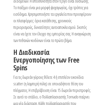
δεδομένων. Η υπευθυνότητα στον τζόγο είναι ουσιώδης.
Το παίξιμο είναι μια μορφή ψυχαγωγίας, όχι τρόπος για
εισόδημα. Χρησιμοποιήστε τα εργαλεία που προσφέρουν
οι πλατφόρμες: όρια κατάθεσης, χρονικούς
περιορισμούς, δυνατότητες αυτοαποκλεισμού. Σκοπός
είναι να έχετε τον έλεγχο της εμπειρίας σας. Η αναγνώριση
των πιθανών κινδύνων είναι το πρώτο βήμα.
Η Διαδικασία
Ενεργοποίησης των Free
Spins
Για τις δωρεάν γύρους θέλετε 4 ή επιπλέον εικονίδια
scatter (η λαμπερή πύλη) σε οποιαδήποτε θέση του
πλέγματος. Η επιβράβευση είναι 15 δωρεάν περιστροφές.
Σε αυτό το στάδιο, ο Πολλαπλασιαστής Tornado παίρνει
μια νέα διάσταση. Κάθε πολλαπλασιαστής που