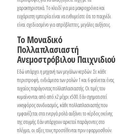
χαρακτηριστικά. Το κλειδί για μια μακροχρόνια και
ευχάριστη εμπειρία είναι να ενθυμείστε ότι το παιχνίδι
είναι σχεδιασμένο για απρόβλεπτες, μεγάλες αυξήσεις.
Το Μοναδικό
Πολλαπλασιαστή
Ανεμοστρόβιλου Παιχνιδιού
Εδώ υπάρχει η μηχανή των μεγάλων κερδών. Σε κάθε
περιστροφή, ενδιάμεσα των ρολών 1 και 6 φαίνεται ένας
τυχαίος παράγοντας πολλαπλασιαστής. Οι τιμές του
κυμαίνονται από από x2 μέχρι x500. Εάν σχηματιστεί
νικηφόρος συνδυασμός, κάθε πολλαπλασιαστής που
εμφανίζεται στα ενεργά ρολά αυξάνει το κέρδος εκείνης
της στιγμής. Εάν υπάρχουν αρκετοί παράγοντες στο
πλέγμα, οι αξίες τους προστίθενται πριν εφαρμοσθούν.