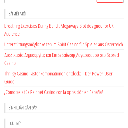
kiếm
cho:
BÀI VIẾT MỚI
Breathing Exercises During Bandit Megaways Slot designed for UK
Audience
Unterstützungsmöglichkeiten im Spirit Casino für Spieler aus Österreich
Διαδικασία Δημιουργίας και Επιβεβαίωσης Λογαριασμού στο Scored
Casino
Thrillsy Casino Tastenkombinationen entdeckt – Der Power-User-
Guide
¿Cómo se sitúa Rainbet Casino con la oposición en España?
BÌNH LUẬN GẦN ĐÂY
LƯU TRỮ