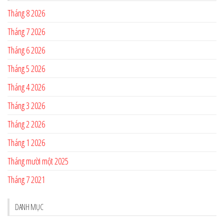
Tháng 8 2026
Tháng 7 2026
Tháng 6 2026
Tháng 5 2026
Tháng 4 2026
Tháng 3 2026
Tháng 2 2026
Tháng 1 2026
Tháng mười một 2025
Tháng 7 2021
DANH MỤC