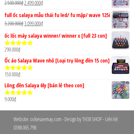
Giá
Giá
2.500.000
₫
2.499.000
₫
gốc
hiện
full ốc salaya mẫu thái fu led/ fu mập/ wave 125i
là:
tại
Giá
Giá
3.200.000
₫
3.099.000
₫
2.500.000₫.
là:
gốc
hiện
ốc lốc máy salaya winner/ winner x [full 23 con]
2.499.000₫.
là:
tại
3.200.000₫.
là:
290.000
₫
Được xếp
3.099.000₫.
hạng
4.90
5
Ốc áo Salaya Wave nhỏ [Loại trụ lông đền 15 con]
sao
150.000
₫
Được xếp
hạng
5.00
5
Lông đền Salaya 6ly [bán lẻ theo con]
sao
9.000
₫
Được xếp
hạng
5.00
5
sao
Website: ockieuxemay.com - Design by TH38 SHOP - Liên hệ:
0388.065.798