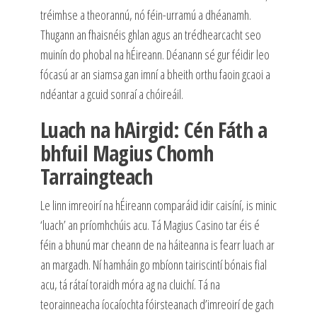
tréimhse a theorannú, nó féin-urramú a dhéanamh.
Thugann an fhaisnéis ghlan agus an trédhearcacht seo
muinín do phobal na hÉireann. Déanann sé gur féidir leo
fócasú ar an siamsa gan imní a bheith orthu faoin gcaoi a
ndéantar a gcuid sonraí a chóireáil.
Luach na hAirgid: Cén Fáth a
bhfuil Magius Chomh
Tarraingteach
Le linn imreoirí na hÉireann comparáid idir caisíní, is minic
‘luach’ an príomhchúis acu. Tá Magius Casino tar éis é
féin a bhunú mar cheann de na háiteanna is fearr luach ar
an margadh. Ní hamháin go mbíonn tairiscintí bónais fial
acu, tá rátaí toraidh móra ag na cluichí. Tá na
teorainneacha íocaíochta fóirsteanach d’imreoirí de gach