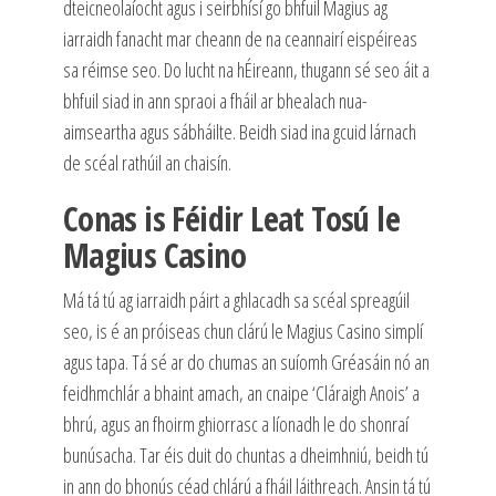
dteicneolaíocht agus i seirbhísí go bhfuil Magius ag
iarraidh fanacht mar cheann de na ceannairí eispéireas
sa réimse seo. Do lucht na hÉireann, thugann sé seo áit a
bhfuil siad in ann spraoi a fháil ar bhealach nua-
aimseartha agus sábháilte. Beidh siad ina gcuid lárnach
de scéal rathúil an chaisín.
Conas is Féidir Leat Tosú le
Magius Casino
Má tá tú ag iarraidh páirt a ghlacadh sa scéal spreagúil
seo, is é an próiseas chun clárú le Magius Casino simplí
agus tapa. Tá sé ar do chumas an suíomh Gréasáin nó an
feidhmchlár a bhaint amach, an cnaipe ‘Cláraigh Anois’ a
bhrú, agus an fhoirm ghiorrasc a líonadh le do shonraí
bunúsacha. Tar éis duit do chuntas a dheimhniú, beidh tú
in ann do bhonús céad chlárú a fháil láithreach. Ansin tá tú