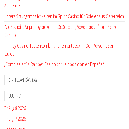
Audience
Unterstützungsmöglichkeiten im Spirit Casino für Spieler aus Österreich
Διαδικασία Δημιουργίας και Επιβεβαίωσης Λογαριασμού στο Scored
Casino
Thrillsy Casino Tastenkombinationen entdeckt – Der Power-User-
Guide
¿Cómo se sitúa Rainbet Casino con la oposición en España?
BÌNH LUẬN GẦN ĐÂY
LƯU TRỮ
Tháng 8 2026
Tháng 7 2026