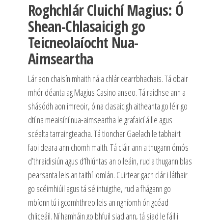
Roghchlár Cluichí Magius: Ó
Shean-Chlasaicigh go
Teicneolaíocht Nua-
Aimseartha
Lár aon chaisín mhaith ná a chlár cearrbhachais. Tá obair
mhór déanta ag Magius Casino anseo. Tá raidhse ann a
shásódh aon imreoir, ó na clasaicigh aitheanta go léir go
dtí na meaisíní nua-aimseartha le grafaicí áille agus
scéalta tarraingteacha. Tá tionchar Gaelach le tabhairt
faoi deara ann chomh maith. Tá cláir ann a thugann ómós
d’thraidisiún agus d’fhiúntas an oileáin, rud a thugann blas
pearsanta leis an taithí iomlán. Cuirtear gach clár i láthair
go scéimhiúil agus tá sé intuigthe, rud a fhágann go
mbíonn tú i gcomhthreo leis an ngníomh ón gcéad
chliceáil. Ní hamháin go bhfuil siad ann, tá siad le fáil i