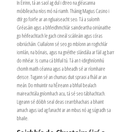
In Éirinn, tá an saol ag dul i dtreo na gléasanna
móibíleacha níos mó ná riamh. Tháinig Magius Casino i
dtír go foirfe ar an ngluaiseacht seo. Tá a suíomh
Gréasáin agus a bhfeidhmchlár saindeartha oiriúnaithe
go héifeachtach le gach cineál scáileáin agus córas
oibriúcháin. Ciallaíonn sé seo go mbíonn an roghchlár
iomlán, na bónais, agus na gnéithe slándála ar fáil ag barr
do mhéar. Is cuma cá bhfuil tú. Tá an t-idirghníomhú
chomh maith céanna agus a bheadh sé ar ríomhaire
deisce. Tugann sé an chumas duit spraoi a fháil ar an
meán. Do mhuintir na hÉireann a bhfuil bealach
maireachtála gníomhach acu, tá sé seo tábhachtach.
Ligeann sé dóibh seal deas cearrbhachais a bhaint
amach agus iad ag fanacht ar an mbus nó ag súgradh sa
bhaile.