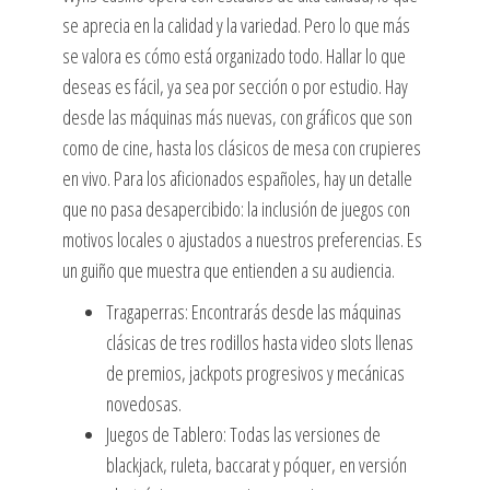
se aprecia en la calidad y la variedad. Pero lo que más
se valora es cómo está organizado todo. Hallar lo que
deseas es fácil, ya sea por sección o por estudio. Hay
desde las máquinas más nuevas, con gráficos que son
como de cine, hasta los clásicos de mesa con crupieres
en vivo. Para los aficionados españoles, hay un detalle
que no pasa desapercibido: la inclusión de juegos con
motivos locales o ajustados a nuestros preferencias. Es
un guiño que muestra que entienden a su audiencia.
Tragaperras: Encontrarás desde las máquinas
clásicas de tres rodillos hasta video slots llenas
de premios, jackpots progresivos y mecánicas
novedosas.
Juegos de Tablero: Todas las versiones de
blackjack, ruleta, baccarat y póquer, en versión