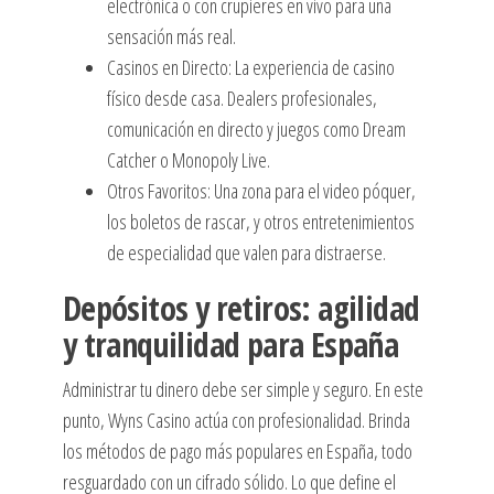
electrónica o con crupieres en vivo para una
sensación más real.
Casinos en Directo: La experiencia de casino
físico desde casa. Dealers profesionales,
comunicación en directo y juegos como Dream
Catcher o Monopoly Live.
Otros Favoritos: Una zona para el video póquer,
los boletos de rascar, y otros entretenimientos
de especialidad que valen para distraerse.
Depósitos y retiros: agilidad
y tranquilidad para España
Administrar tu dinero debe ser simple y seguro. En este
punto, Wyns Casino actúa con profesionalidad. Brinda
los métodos de pago más populares en España, todo
resguardado con un cifrado sólido. Lo que define el