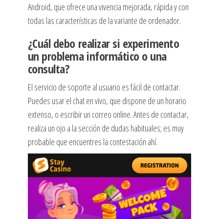
Android, que ofrece una vivencia mejorada, rápida y con
todas las características de la variante de ordenador.
¿Cuál debo realizar si experimento
un problema informático o una
consulta?
El servicio de soporte al usuario es fácil de contactar.
Puedes usar el chat en vivo, que dispone de un horario
extenso, o escribir un correo online. Antes de contactar,
realiza un ojo a la sección de dudas habituales; es muy
probable que encuentres la contestación ahí.