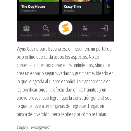
Wyns Casino para España es, en resumen, un portal de
ocio online que cuida todos los aspectos. No se
contenta con proporcionar entretenimientos, sino que
crea un espacio seguro, variado y gratificante, ideado en
lo que le agrada al cliente español. La transparencia en
las bonificaciones, la efectividad en las trámites y un
apoyo provechoso logran que la sensación general sea
lo que te lleve a tener ganas de regresar. Llegas en
busca de diversión, pero repites por cómo te tratan.
Category
Uncategorized