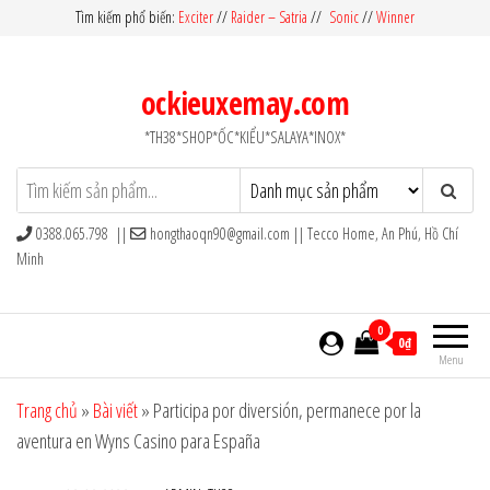
Skip
Tìm kiếm phổ biến:
Exciter
//
Raider – Satria
//
Sonic
//
Winner
to
the
ockieuxemay.com
content
*TH38*SHOP*ỐC*KIỂU*SALAYA*INOX*
0388.065.798 ||
hongthaoqn90@gmail.com
|| Tecco Home, An Phú, Hồ Chí
Minh
0
0₫
Menu
Trang chủ
»
Bài viết
»
Participa por diversión, permanece por la
aventura en Wyns Casino para España