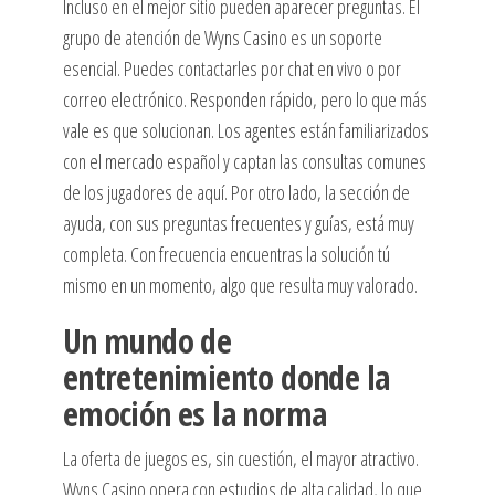
Incluso en el mejor sitio pueden aparecer preguntas. El
grupo de atención de Wyns Casino es un soporte
esencial. Puedes contactarles por chat en vivo o por
correo electrónico. Responden rápido, pero lo que más
vale es que solucionan. Los agentes están familiarizados
con el mercado español y captan las consultas comunes
de los jugadores de aquí. Por otro lado, la sección de
ayuda, con sus preguntas frecuentes y guías, está muy
completa. Con frecuencia encuentras la solución tú
mismo en un momento, algo que resulta muy valorado.
Un mundo de
entretenimiento donde la
emoción es la norma
La oferta de juegos es, sin cuestión, el mayor atractivo.
Wyns Casino opera con estudios de alta calidad, lo que