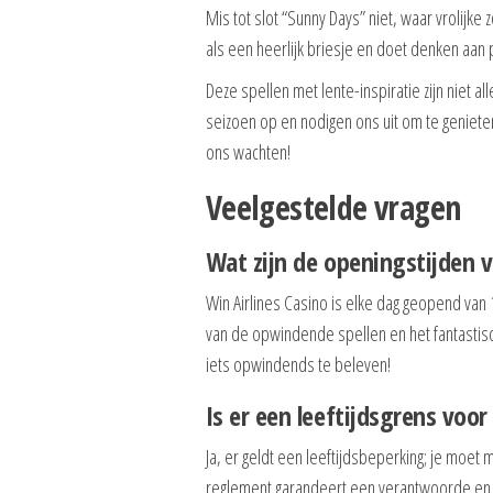
Mis tot slot “Sunny Days” niet, waar vrolijke 
als een heerlijk briesje en doet denken aan 
Deze spellen met lente-inspiratie zijn niet 
seizoen op en nodigen ons uit om te geniete
ons wachten!
Veelgestelde vragen
Wat zijn de openingstijden v
Win Airlines Casino is elke dag geopend van 
van de opwindende spellen en het fantastische
iets opwindends te beleven!
Is er een leeftijdsgrens voor
Ja, er geldt een leeftijdsbeperking; je moet m
reglement garandeert een verantwoorde en