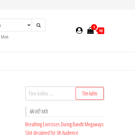
0
0₫
í Minh
Tìm
kiếm
cho:
BÀI VIẾT MỚI
Breathing Exercises During Bandit Megaways
Slot designed for UK Audience