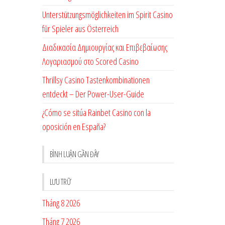
Unterstützungsmöglichkeiten im Spirit Casino
für Spieler aus Österreich
Διαδικασία Δημιουργίας και Επιβεβαίωσης
Λογαριασμού στο Scored Casino
Thrillsy Casino Tastenkombinationen
entdeckt – Der Power-User-Guide
¿Cómo se sitúa Rainbet Casino con la
oposición en España?
BÌNH LUẬN GẦN ĐÂY
LƯU TRỮ
Tháng 8 2026
Tháng 7 2026