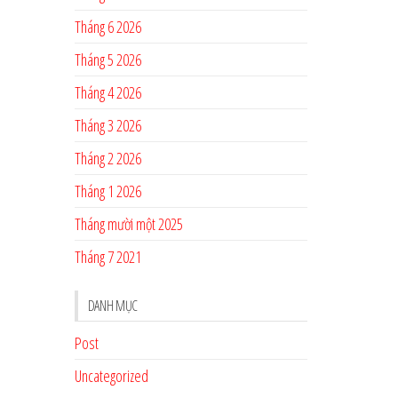
Tháng 6 2026
Tháng 5 2026
Tháng 4 2026
Tháng 3 2026
Tháng 2 2026
Tháng 1 2026
Tháng mười một 2025
Tháng 7 2021
DANH MỤC
Post
Uncategorized