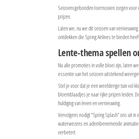
Seizoensgebonden toernooien zorgen voor ex
prijzen.
Laten we, nu we dit seizoen van vernieuwing
ontdekken die Spring Airlines te bieden hee
Lente-thema spellen 
Nu alle promoties in volle bloei zijn, laten 
essentie van het seizoen uitstekend weerge
Stel je voor dat je een weelderige tuin vol 
bloemblaadjes je naar rijke prijzen leiden.
huldiging van leven en vernieuwing.
Vervolgens nodigt “Spring Splash” ons uit in
waterwezens en adembenemende animaties,
verbetert.