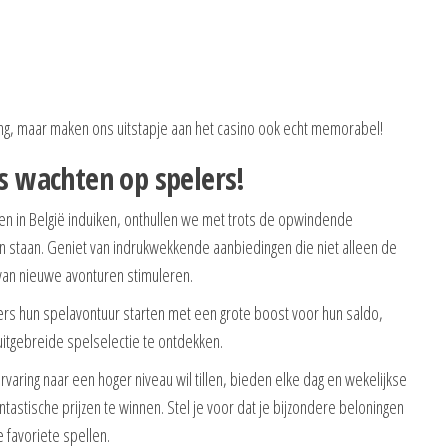
ing, maar maken ons uitstapje aan het casino ook echt memorabel!
 wachten op spelers!
en in België induiken, onthullen we met trots de opwindende
n staan. Geniet van indrukwekkende aanbiedingen die niet alleen de
van nieuwe avonturen stimuleren.
s hun spelavontuur starten met een grote boost voor hun saldo,
gebreide spelselectie te ontdekken.
ervaring naar een hoger niveau wil tillen, bieden elke dag en wekelijkse
stische prijzen te winnen. Stel je voor dat je bijzondere beloningen
 favoriete spellen.