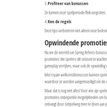
3.
Profiteer van bonussen
Ze kunnen onze spelperiode flink vergroten.
4.
Ken de regels
Deze tips verbeteren niet alleen onze belev
Opwindende promoties
Nu we de wereld van Spring Airlines-bonuss
promoties die spelers dit seizoen te wachte
gameplay verrijken, maar ook de opwinding 
Met royale welkomstbonussen kunnen speler
waardoor ze worden aangemoedigd om de uit
Maar dat is nog niet alles! Voor wie zijn spel
promoties onbeperkte mogelijkheden om fanta
ontvangt door simpelweg mee te doen aan je