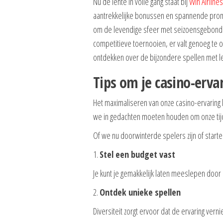
Nu de lente in volle gang staat bij
Win Airline
aantrekkelijke bonussen en spannende promot
om de levendige sfeer met seizoensgebonde
competitieve toernooien, er valt genoeg te o
ontdekken over de bijzondere spellen met l
Tips om je casino-erva
Het maximaliseren van onze casino-ervaring k
we in gedachten moeten houden om onze tijd 
Of we nu doorwinterde spelers zijn of start
1.
Stel een budget vast
Je kunt je gemakkelijk laten meeslepen door
2.
Ontdek unieke spellen
Diversiteit zorgt ervoor dat de ervaring verni