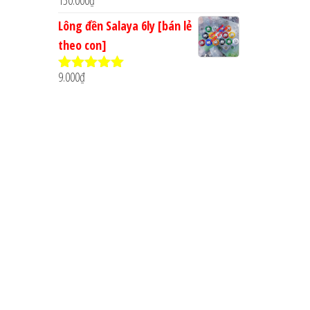
150.000
₫
Được xếp
hạng
5.00
5
Lông đền Salaya 6ly [bán lẻ
sao
theo con]
9.000
₫
Được xếp
hạng
5.00
5
sao