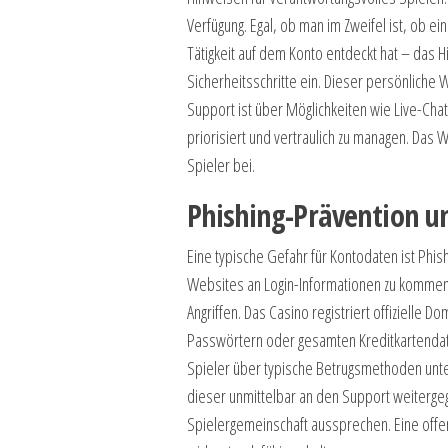
Verfügung. Egal, ob man im Zweifel ist, ob 
Tätigkeit auf dem Konto entdeckt hat – das Hi
Sicherheitsschritte ein. Dieser persönliche
Support ist über Möglichkeiten wie Live-Chat 
priorisiert und vertraulich zu managen. Das 
Spieler bei.
Phishing-Prävention un
Eine typische Gefahr für Kontodaten ist Phis
Websites an Login-Informationen zu kommen.
Angriffen. Das Casino registriert offizielle 
Passwörtern oder gesamten Kreditkartendate
Spieler über typische Betrugsmethoden unter
dieser unmittelbar an den Support weiterg
Spielergemeinschaft aussprechen. Eine offe