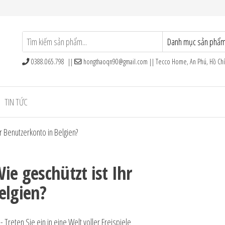
0388.065.798 ||
hongthaoqn90@gmail.com
|| Tecco Home, An Phú, Hồ Ch
TIN TỨC
r Benutzerkonto in Belgien?
ie geschützt ist Ihr
elgien?