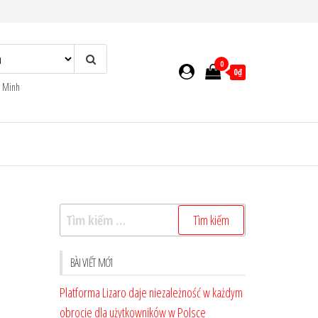
0
0₫
í Minh
Tìm
kiếm
cho:
BÀI VIẾT MỚI
Platforma Lizaro daje niezależność w każdym
obrocie dla użytkowników w Polsce