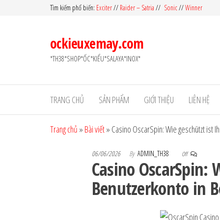
Skip
Tìm kiếm phổ biến:
Exciter
//
Raider – Satria
//
Sonic
//
Winner
to
the
ockieuxemay.com
content
*TH38*SHOP*ỐC*KIỂU*SALAYA*INOX*
TRANG CHỦ
SẢN PHẨM
GIỚI THIỆU
LIÊN HỆ
Trang chủ
»
Bài viết
»
Casino OscarSpin: Wie geschützt ist Ih
06/06/2026
By
ADMIN_TH38
Off
Casino OscarSpin: W
Benutzerkonto in B