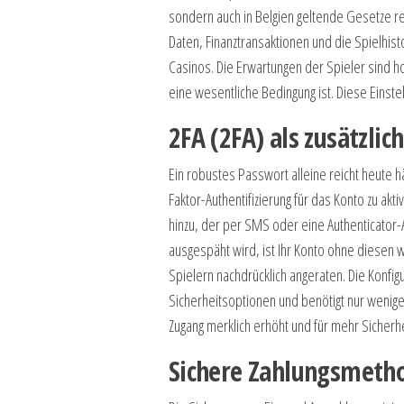
sondern auch in Belgien geltende Gesetze re
Daten, Finanztransaktionen und die Spielhis
Casinos. Die Erwartungen der Spieler sind ho
eine wesentliche Bedingung ist. Diese Einste
2FA (2FA) als zusätzlic
Ein robustes Passwort alleine reicht heute hä
Faktor-Authentifizierung für das Konto zu akti
hinzu, der per SMS oder eine Authenticator-A
ausgespäht wird, ist Ihr Konto ohne diesen 
Spielern nachdrücklich angeraten. Die Konfig
Sicherheitsoptionen und benötigt nur wenige M
Zugang merklich erhöht und für mehr Sicherhe
Sichere Zahlungsmetho