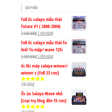
cho:
SẢN PHẨM
full ốc salaya mẫu thái
future V1 ( 2000-2004)
Giá
Giá
2.500.000
₫
2.499.000
₫
gốc
hiện
full ốc salaya mẫu thái fu
là:
tại
led/ fu mập/ wave 125i
2.500.000₫.
là:
Giá
Giá
3.200.000
₫
3.099.000
₫
2.499.000₫.
gốc
hiện
ốc lốc máy salaya winner/
là:
tại
winner x [full 23 con]
3.200.000₫.
là:
290.000
₫
3.099.000₫.
Được xếp
hạng
4.90
5
Ốc áo Salaya Wave nhỏ
sao
[Loại trụ lông đền 15 con]