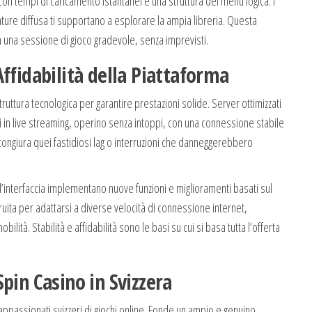
 con tempi di caricamento istantanei e una struttura dei menu logica. I
ature diffusa ti supportano a esplorare la ampia libreria. Questa
in una sessione di gioco gradevole, senza imprevisti.
ffidabilità della Piattaforma
uttura tecnologica per garantire prestazioni solide. Server ottimizzati
i in live streaming, operino senza intoppi, con una connessione stabile
ongiura quei fastidiosi lag o interruzioni che danneggerebbero
l’interfaccia implementano nuove funzioni e miglioramenti basati sul
ruita per adattarsi a diverse velocità di connessione internet,
ità. Stabilità e affidabilità sono le basi su cui si basa tutta l’offerta
pin Casino in Svizzera
appassionati svizzeri di giochi online. Fonde un ampio e genuino