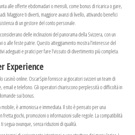
ggiunta alle offerte ebdomadari o mensili, come bonus di ricarica o gare,
. Maggiore ti diverti, maggiore avanzi di livello, attivando benefici
assistenza di un gestore del conto personale.
 considerano delle inclinazioni del panorama della Svizzera, con un
ivi o alle feste patrie. Questo atteggiamento mostra l’interesse del
ivi adeguati e pratici per fare l’vissuto di divertimento più completa.
er Experience
do casinò online. OscarSpin fornisce ai giocatori svizzeri un team di
e, email e telefono. Gli operatori chiariscono perplessità o difficoltà in
e domande sui bonus.
da mobile, è armoniosa e immediata. Il sito è pensato per una
 in fretta giochi, promozioni o informazioni sulle regole. La compatibilità
 ti segua ovunque, senza riduzioni di qualità.