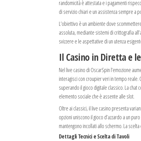
randomicità è attestata e i pagamenti rispecch
di servizio chiari e un assistenza sempre a p
L’obiettivo è un ambiente dove scommettere in
assoluta, mediante sistemi di crittografia all
svizzere e le aspettative di un utenza esigente
Il Casino in Diretta e 
Nel live casino di OscarSpin l’emozione aumen
interagisci con croupier veri in tempo reale. Q
superando il gioco digitale classico. La chat co
elemento sociale che è assente alle slot.
Oltre ai classici, il live casino presenta va
opzioni uniscono il gioco d’azzardo a un pur
mantengono incollati allo schermo. La scelta 
Dettagli Tecnici e Scelta di Tavoli