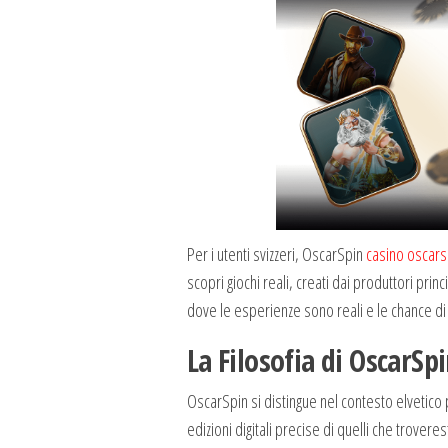
Per i utenti svizzeri, OscarSpin
casino oscars
scopri giochi reali, creati dai produttori prin
dove le esperienze sono reali e le chance di v
La Filosofia di OscarSp
OscarSpin si distingue nel contesto elvetico p
edizioni digitali precise di quelli che trovere