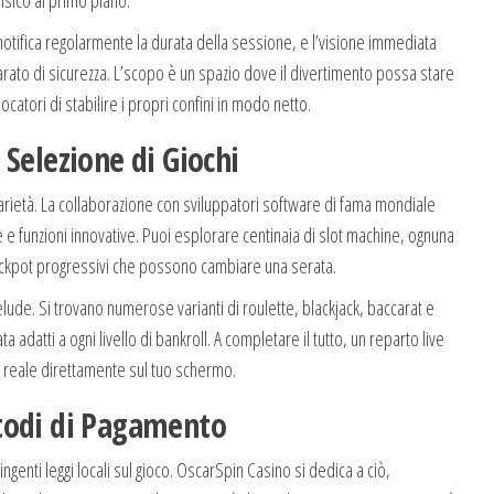
sico al primo piano.
 notifica regolarmente la durata della sessione, e l’visione immediata
parato di sicurezza. L’scopo è un spazio dove il divertimento possa stare
atori di stabilire i propri confini in modo netto.
 Selezione di Giochi
varietà. La collaborazione con sviluppatori software di fama mondiale
ide e funzioni innovative. Puoi esplorare centinaia di slot machine, ognuna
ackpot progressivi che possono cambiare una serata.
delude. Si trovano numerose varianti di roulette, blackjack, baccarat e
ta adatti a ogni livello di bankroll. A completare il tutto, un reparto live
o reale direttamente sul tuo schermo.
todi di Pagamento
ingenti leggi locali sul gioco. OscarSpin Casino si dedica a ciò,