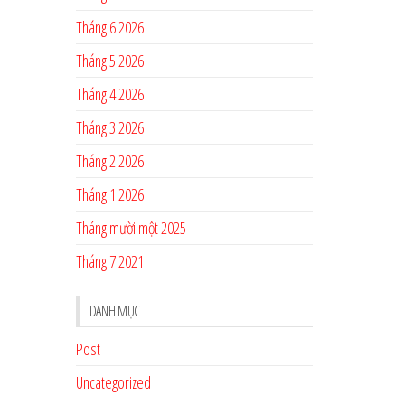
Tháng 6 2026
Tháng 5 2026
Tháng 4 2026
Tháng 3 2026
Tháng 2 2026
Tháng 1 2026
Tháng mười một 2025
Tháng 7 2021
DANH MỤC
Post
Uncategorized