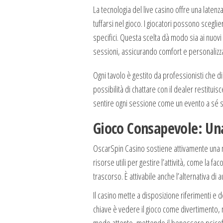
La tecnologia del live casino offre una latenz
tuffarsi nel gioco. I giocatori possono sceglie
specifici. Questa scelta dà modo sia ai nuovi 
sessioni, assicurando comfort e personalizz
Ogni tavolo è gestito da professionisti che d
possibilità di chattare con il dealer restituis
sentire ogni sessione come un evento a sé s
Gioco Consapevole: Una
OscarSpin Casino sostiene attivamente una m
risorse utili per gestire l’attività, come la 
trascorso. È attivabile anche l’alternativa 
Il casino mette a disposizione riferimenti e de
chiave è vedere il gioco come divertimento, n