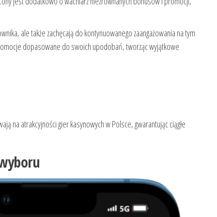
acony jest dodatkowo o wachlarz niezrównanych bonusów i promocji,
kownika, ale także zachęcają do kontynuowanego zaangażowania na tym
ć promocje dopasowane do swoich upodobań, tworząc wyjątkowe
ją na atrakcyjności gier kasynowych w Polsce, gwarantując ciągłe
 wyboru