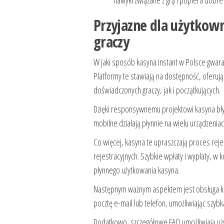
nawyki związane z grą i popiera dobr
Przyjazne dla użytkow
graczy
W jaki sposób kasyna instant w Polsce gwara
Platformy te stawiają na dostępność, oferuj
doświadczonych graczy, jak i początkujących.
Dzięki responsywnemu projektowi kasyna błys
mobilne działają płynnie na wielu urządzeni
Co więcej, kasyna te upraszczają proces reje
rejestracyjnych. Szybkie wpłaty i wypłaty, w
płynnego użytkowania kasyna.
Następnym ważnym aspektem jest obsługa kli
pocztę e-mail lub telefon, umożliwiając szyb
Dodatkowo, szczegółowe FAQ umożliwiają uż