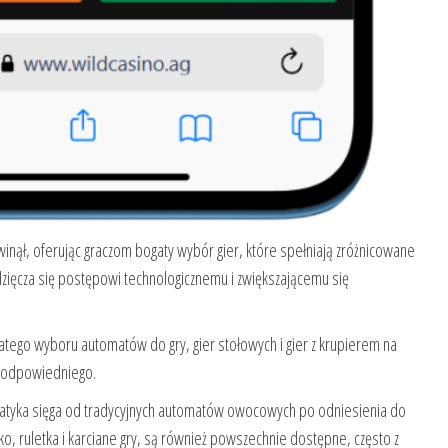
winął, oferując graczom bogaty wybór gier, które spełniają zróżnicowane
zięcza się postępowi technologicznemu i zwiększającemu się
tego wyboru automatów do gry, gier stołowych i gier z krupierem na
ś odpowiedniego.
matyka sięga od tradycyjnych automatów owocowych po odniesienia do
zko, ruletka i karciane gry, są również powszechnie dostępne, często z