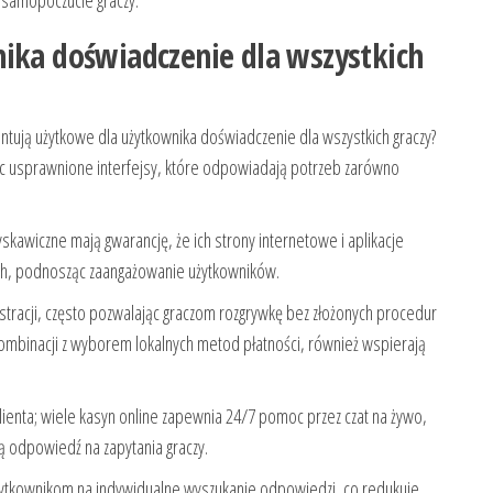
e samopoczucie graczy.
nika doświadczenie dla wszystkich
ntują użytkowe dla użytkownika doświadczenie dla wszystkich graczy?
ąc usprawnione interfejsy, które odpowiadają potrzeb zarówno
kawiczne mają gwarancję, że ich strony internetowe i aplikacje
ach, podnosząc zaangażowanie użytkowników.
stracji, często pozwalając graczom rozgrywkę bez złożonych procedur
 kombinacji z wyborem lokalnych metod płatności, również wspierają
enta; wiele kasyn online zapewnia 24/7 pomoc przez czat na żywo,
ką odpowiedź na zapytania graczy.
ytkownikom na indywidualne wyszukanie odpowiedzi, co redukuje