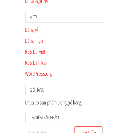
Uncategorized
META
Đăng ký
Đăng nhập
RSS bài viết
RSS bình luận
WordPress.org
GIỎ HÀNG
Chưa có sản phẩm trong giỏ hàng.
TÌM KIẾM SẢN PHẨM
Tìm