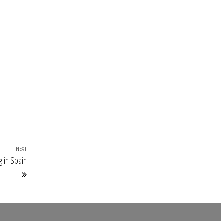
NEXT
Next
 in Spain
Post