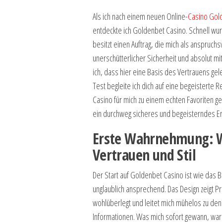
Als ich nach einem neuen Online-
Casino Gol
entdeckte ich Goldenbet Casino. Schnell wur
besitzt einen Auftrag, die mich als anspruchs
unerschütterlicher Sicherheit und absolut mi
ich, dass hier eine Basis des Vertrauens gel
Test begleite ich dich auf eine begeisterte
Casino für mich zu einem echten Favoriten g
ein durchweg sicheres und begeisterndes Er
Erste Wahrnehmung: W
Vertrauen und Stil
Der Start auf Goldenbet Casino ist wie das 
unglaublich ansprechend. Das Design zeigt Pro
wohlüberlegt und leitet mich mühelos zu den
Informationen. Was mich sofort gewann, war d