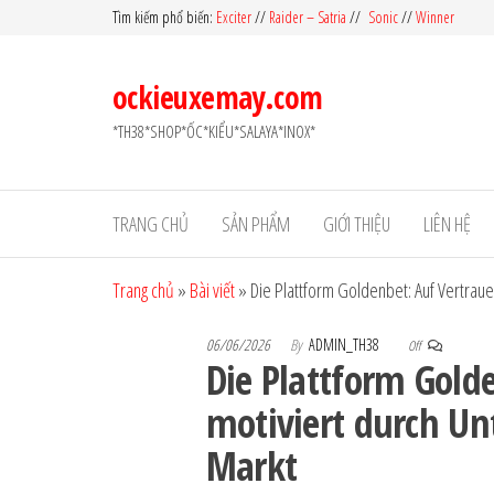
Skip
Tìm kiếm phổ biến:
Exciter
//
Raider – Satria
//
Sonic
//
Winner
to
the
ockieuxemay.com
content
*TH38*SHOP*ỐC*KIỂU*SALAYA*INOX*
TRANG CHỦ
SẢN PHẨM
GIỚI THIỆU
LIÊN HỆ
Trang chủ
»
Bài viết
»
Die Plattform Goldenbet: Auf Vertraue
06/06/2026
By
ADMIN_TH38
Off
Die Plattform Gold
motiviert durch Un
Markt