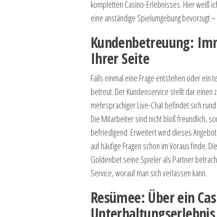
kompletten Casino-Erlebnisses. Hier weiß ich
eine anständige Spielumgebung bevorzugt – d
Kundenbetreuung: Imme
Ihrer Seite
Falls einmal eine Frage entstehen oder ein 
betreut. Der Kundenservice stellt dar einen 
mehrsprachiger Live-Chat befindet sich rund 
Die Mitarbeiter sind nicht bloß freundlich,
befriedigend. Erweitert wird dieses Angebot
auf häufige Fragen schon im Voraus finde. Di
Goldenbet seine Spieler als Partner betrach
Service, worauf man sich verlassen kann.
Resümee: Über ein Cas
Unterhaltungserlebnis