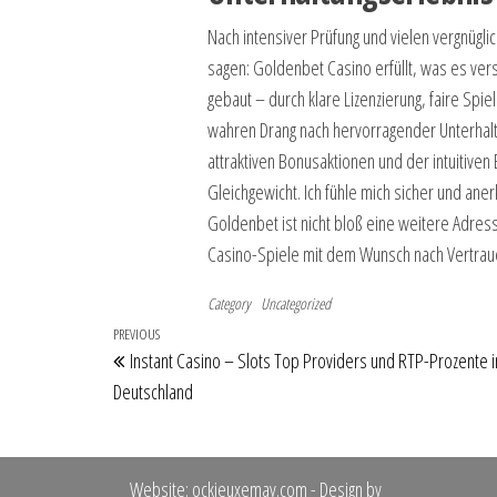
Nach intensiver Prüfung und vielen vergnügli
sagen: Goldenbet Casino erfüllt, was es vers
gebaut – durch klare Lizenzierung, faire Spi
wahren Drang nach hervorragender Unterhalt
attraktiven Bonusaktionen und der intuitiven
Gleichgewicht. Ich fühle mich sicher und aner
Goldenbet ist nicht bloß eine weitere Adresse
Casino-Spiele mit dem Wunsch nach Vertrau
Category
Uncategorized
Điều
Previous
PREVIOUS
Instant Casino – Slots Top Providers und RTP-Prozente i
hướng
Post
Deutschland
bài
viết
Website: ockieuxemay.com - Design by