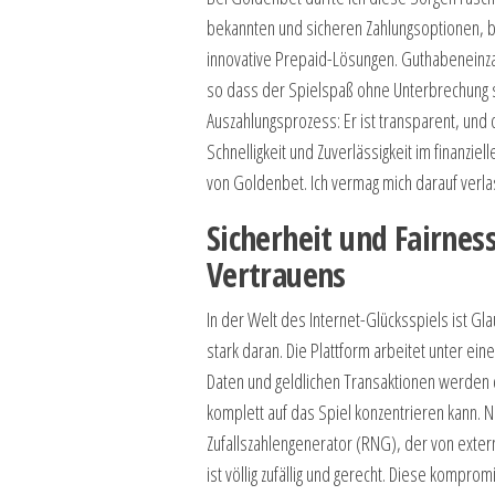
bekannten und sicheren Zahlungsoptionen, be
innovative Prepaid-Lösungen. Guthabeneinza
so dass der Spielspaß ohne Unterbrechung s
Auszahlungsprozess: Er ist transparent, und 
Schnelligkeit und Zuverlässigkeit im finanzi
von Goldenbet. Ich vermag mich darauf verla
Sicherheit und Fairness
Vertrauens
In der Welt des Internet-Glücksspiels ist G
stark daran. Die Plattform arbeitet unter ein
Daten und geldlichen Transaktionen werden
komplett auf das Spiel konzentrieren kann. 
Zufallszahlengenerator (RNG), der von extern
ist völlig zufällig und gerecht. Diese kompro