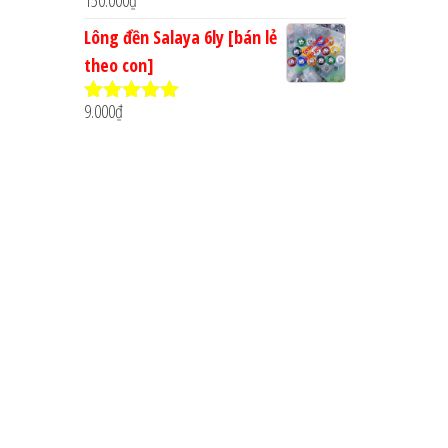
150.000
₫
Được xếp
hạng
5.00
5
Lông đền Salaya 6ly [bán lẻ
sao
theo con]
9.000
₫
Được xếp
hạng
5.00
5
sao