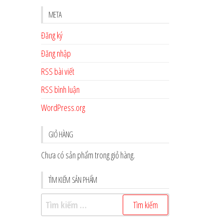
META
Đăng ký
Đăng nhập
RSS bài viết
RSS bình luận
WordPress.org
GIỎ HÀNG
Chưa có sản phẩm trong giỏ hàng.
TÌM KIẾM SẢN PHẨM
Tìm
kiếm