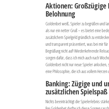
Aktionen: Großzügige 
Belohnung
Goldenbet weiß, Spieler zu begrüßen und lan
als nur ein netter Gruß – es bietet eine bede
zusätzlichem Spielgeld gründlich zu entdecke
und transparent präsentiert, was bei mir für
Begrüßung nicht auf! Wiederkehrende Reload
sorgen dafür, dass ich mich auch nach Woche
Goldenbet nicht nur neue Spieler anlocken,
eine Philosophie, die ich aus vollem Herzen 
Banking: Zügige und u
zusätzlichen Spielspaß
Nichts beeinträchtigt die Spielerlebnis stä
Bei Goldenbet durfte ich diese Sorgen rasch