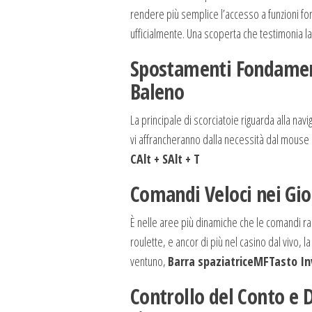
rendere più semplice l’accesso a funzioni f
ufficialmente. Una scoperta che testimonia la
Spostamenti Fondamenta
Baleno
La principale di scorciatoie riguarda alla nav
vi affrancheranno dalla necessità dal mous
C
Alt + S
Alt + T
Comandi Veloci nei Gioc
È nelle aree più dinamiche che le comandi rap
roulette, e ancor di più nel casino dal vivo, 
ventuno,
Barra spaziatrice
M
F
Tasto In
Controllo del Conto e D