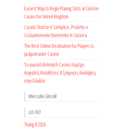
Easiest Way to Begin Playing Slots at Glorion
Casino for United Kingdom
Casinò Slotrize è Semplice, Protetto e
Costantemente Divertente in Svizzera
The Best Online Destination for Players is
Jackpotraider Casino
Το γνωστό Betmatch Casino παρέχει
Ασφαλείς Καταθέσεις & Γρήγορες Αναλήψεις
στην Ελλάδα
BÌNH LUẬN GẦN ĐÂY
LƯU TRỮ
Tháng 8 2026