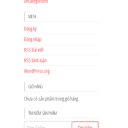
Uncategorized
META
Đăng ký
Đăng nhập
RSS bài viết
RSS bình luận
WordPress.org
GIỎ HÀNG
Chưa có sản phẩm trong giỏ hàng.
TÌM KIẾM SẢN PHẨM
Tìm