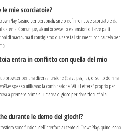
 le mie scorciatoie?
CrownPlay Casino per personalizzare o definire nuove scorciatoie da
al sistema. Comunque, alcuni browser o estensioni di terze parti
ioni di macro, ma ti consigliamo di usare tali strumenti con cautela per
rma.
oia entra in conflitto con quella del mio
tuo browser per una diversa funzione (Salva pagina), di solito domina il
Play spesso utilizzano la combinazione “Alt + Lettera” proprio per
 prova a premere prima su un’area di gioco per dare “focus” alla
che durante le demo dei giochi?
astiera sono funzioni dell’interfaccia utente di CrownPlay, quindi sono