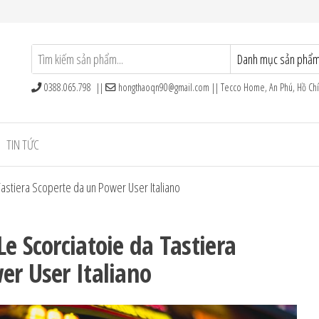
0388.065.798 ||
hongthaoqn90@gmail.com
|| Tecco Home, An Phú, Hồ Ch
TIN TỨC
Tastiera Scoperte da un Power User Italiano
e Scorciatoie da Tastiera
er User Italiano