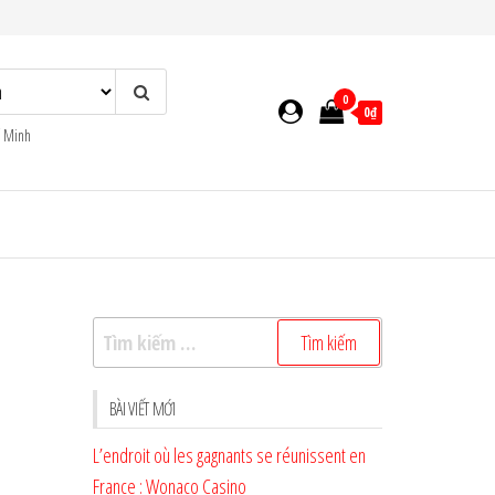
0
0₫
í Minh
Tìm
kiếm
cho:
BÀI VIẾT MỚI
L’endroit où les gagnants se réunissent en
France : Wonaco Casino