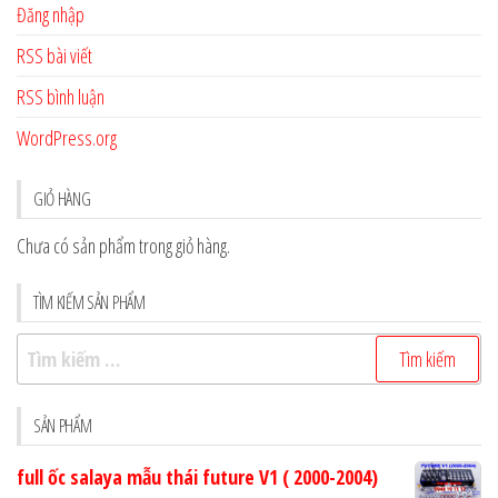
Đăng nhập
RSS bài viết
RSS bình luận
WordPress.org
GIỎ HÀNG
Chưa có sản phẩm trong giỏ hàng.
TÌM KIẾM SẢN PHẨM
Tìm
kiếm
cho:
SẢN PHẨM
full ốc salaya mẫu thái future V1 ( 2000-2004)