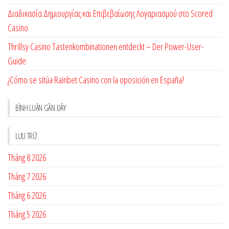
Διαδικασία Δημιουργίας και Επιβεβαίωσης Λογαριασμού στο Scored
Casino
Thrillsy Casino Tastenkombinationen entdeckt – Der Power-User-
Guide
¿Cómo se sitúa Rainbet Casino con la oposición en España?
BÌNH LUẬN GẦN ĐÂY
LƯU TRỮ
Tháng 8 2026
Tháng 7 2026
Tháng 6 2026
Tháng 5 2026