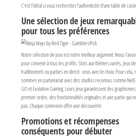
C’est l’idéal si vous recherchez l’authenticité d’une table de casin
Une sélection de jeux remarquab
pour tous les préférences
Notre sélection de jeux est notre meilleur argument. Nous l’avo
pour convenir à tous les profils. Slots aux thèmes variés, jeux de
traditionnels ou parties en direct : vous avez le choix. Pour cela,
sommes en partenariat avec des studios reconnus comme NetEn
GO et Evolution Gaming. Leurs jeux garantissent des graphismes
premier ordre, des fonctionnalités originales et une partie qui 
pas. Chaque connexion offre une découverte.
Promotions et récompenses
conséquents pour débuter