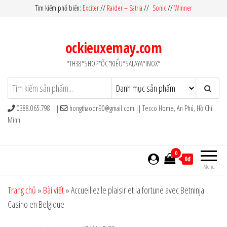
Skip
Tìm kiếm phổ biến:
Exciter
//
Raider – Satria
//
Sonic
//
Winner
to
the
ockieuxemay.com
content
*TH38*SHOP*ỐC*KIỂU*SALAYA*INOX*
0388.065.798 ||
hongthaoqn90@gmail.com
|| Tecco Home, An Phú, Hồ Chí
Minh
0
0₫
Menu
Trang chủ
»
Bài viết
»
Accueillez le plaisir et la fortune avec Betninja
Casino en Belgique