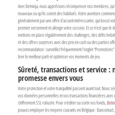
Avec Betninja, nous apprécions récompenser nos membres, qu’i
nouveaux ou qu’ils soient des habitués. Votre aventure commen
généralement par une offre d’accueil intéressante, qui boost vo
premier versement et allonge votre session. Et ce n’est que le 
mettons en place régulièrement des challenges, des défis heb
et des offres surprises avec des prix en cash ou des parties off
recommandation : surveillez fréquemment l’onglet “Promotions”
tirer le meilleur parti et optimiser vos moments de jeu.
Sûreté, transactions et service : 
promesse envers vous
Votre protection et votre tranquillité passent avant tout. Nous s
vos données personnelles et vos transactions financières avec 
chiffrement SSL robuste. Pour créditer ou sortir vos fonds,
Betni
pouvez employer les moyens courants en Belgique : Bancontact, 