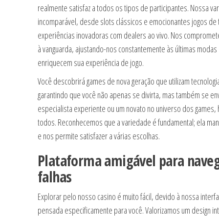
realmente satisfaz a todos os tipos de participantes. Nossa v
incomparável, desde slots clássicos e emocionantes jogos de 
experiências inovadoras com dealers ao vivo. Nos comprome
à vanguarda, ajustando-nos constantemente às últimas modas
enriquecem sua experiência de jogo.
Você descobrirá games de nova geração que utilizam tecnologi
garantindo que você não apenas se divirta, mas também se env
especialista experiente ou um novato no universo dos games, h
todos. Reconhecemos que a variedade é fundamental; ela mant
e nos permite satisfazer a várias escolhas.
Plataforma amigável para nave
falhas
Explorar pelo nosso casino é muito fácil, devido à nossa interf
pensada especificamente para você. Valorizamos um design int