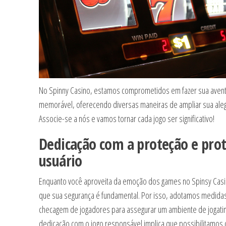
No Spinny Casino, estamos comprometidos em fazer sua avent
memorável, oferecendo diversas maneiras de ampliar sua aleg
Associe-se a nós e vamos tornar cada jogo ser significativo!
Dedicação com a proteção e pro
usuário
Enquanto você aproveita da emoção dos games no Spinsy Ca
que sua segurança é fundamental. Por isso, adotamos medidas
checagem de jogadores para assegurar um ambiente de jogati
dedicação com o jogo responsável implica que possibilitamos 