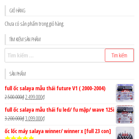
GIỎ HÀNG
Chưa có sản phẩm trong giỏ hàng.
TÌM KIẾM SẢN PHẨM
Tìm
kiếm
cho:
SẢN PHẨM
full ốc salaya mẫu thái future V1 ( 2000-2004)
Giá
Giá
2.500.000
₫
2.499.000
₫
gốc
hiện
full ốc salaya mẫu thái fu led/ fu mập/ wave 125i
là:
tại
Giá
Giá
3.200.000
₫
3.099.000
₫
2.500.000₫.
là:
gốc
hiện
ốc lốc máy salaya winner/ winner x [full 23 con]
2.499.000₫.
là:
tại