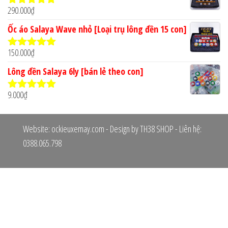
3.200.000₫.
là:
290.000
₫
Được xếp
3.099.000₫.
hạng
4.90
5
Ốc áo Salaya Wave nhỏ [Loại trụ lông đền 15 con]
sao
150.000
₫
Được xếp
hạng
5.00
5
Lông đền Salaya 6ly [bán lẻ theo con]
sao
9.000
₫
Được xếp
hạng
5.00
5
sao
Website: ockieuxemay.com - Design by TH38 SHOP - Liên hệ:
0388.065.798