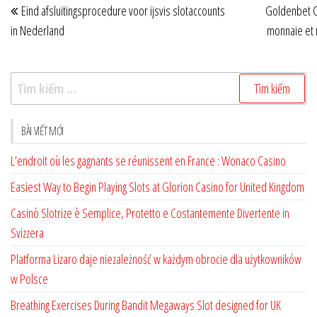
Eind afsluitingsprocedure voor ijsvis slotaccounts
Goldenbet C
hướng
Post
in Nederland
monnaie et 
bài
viết
Tìm
kiếm
cho:
BÀI VIẾT MỚI
L’endroit où les gagnants se réunissent en France : Wonaco Casino
Easiest Way to Begin Playing Slots at Glorion Casino for United Kingdom
Casinò Slotrize è Semplice, Protetto e Costantemente Divertente in
Svizzera
Platforma Lizaro daje niezależność w każdym obrocie dla użytkowników
w Polsce
Breathing Exercises During Bandit Megaways Slot designed for UK