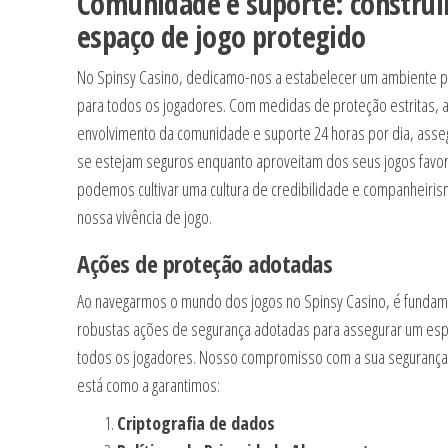
Comunidade e suporte: constru
espaço de jogo protegido
No Spinsy Casino, dedicamo-nos a estabelecer um ambiente p
para todos os jogadores. Com medidas de proteção estritas, 
envolvimento da comunidade e suporte 24 horas por dia, ass
se estejam seguros enquanto aproveitam dos seus jogos favori
podemos cultivar uma cultura de credibilidade e companheiri
nossa vivência de jogo.
Ações de proteção adotadas
Ao navegarmos o mundo dos jogos no Spinsy Casino, é fundam
robustas ações de segurança adotadas para assegurar um esp
todos os jogadores. Nosso compromisso com a sua segurança é 
está como a garantimos:
Criptografia de dados