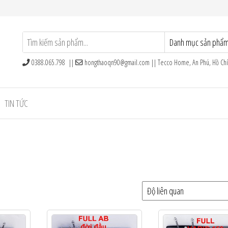
0388.065.798 ||
hongthaoqn90@gmail.com
|| Tecco Home, An Phú, Hồ Ch
TIN TỨC