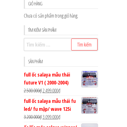
thiểu
đa
GIỎ HÀNG
Chưa có sản phẩm trong giỏ hàng.
TÌM KIẾM SẢN PHẨM
Tìm
kiếm
cho:
SẢN PHẨM
full ốc salaya mẫu thái
future V1 ( 2000-2004)
Giá
Giá
2.500.000
₫
2.499.000
₫
gốc
hiện
full ốc salaya mẫu thái fu
là:
tại
led/ fu mập/ wave 125i
2.500.000₫.
là:
Giá
Giá
3.200.000
₫
3.099.000
₫
2.499.000₫.
gốc
hiện