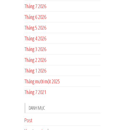
Tháng 7 2026
Tháng 6 2026
Tháng 5 2026
Tháng 4 2026
Tháng 3 2026
Tháng 2 2026
Tháng 1 2026
Tháng mười một 2025
Tháng 7 2021
DANH MỤC
Post